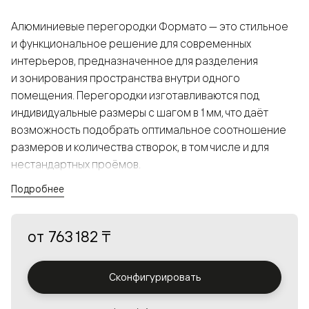
Алюминиевые перегородки Формато — это стильное
и функциональное решение для современных
интерьеров, предназначенное для разделения
и зонирования пространства внутри одного
помещения. Перегородки изготавливаются под
индивидуальные размеры с шагом в 1 мм, что даёт
возможность подобрать оптимальное соотношение
размеров и количества створок, в том числе и для
нестандартных проёмов.
Подробнее
Конструкция, выполненная из алюминия, получается
прочной, но в то же время лёгкой и лаконичной,
от
763 182 ₸
а большой выбор вставок из стекла с различными
эффектами позволяет создавать разнообразные
решения в интерьере и варьировать освещённость.
Сконфигурировать