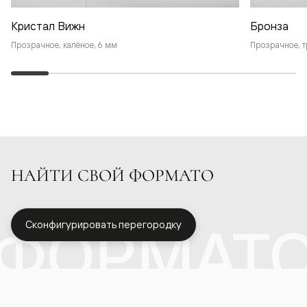
Кристал Вижн
Бронза
Прозрачное, калёное, 6 мм
Прозрачное, т
НАЙТИ СВОЙ ФОРМАТО
ФОРМАТ
Сконфигурировать перегородку