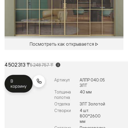
Посмотреть как открывается
4 502 313 ₸
5 248 757 ₸
i
Артикул
АЛПР 040.05
В
ЗЛТ
корзину
Толщина
40 мм
полотна
Отделка
ЗЛТ Золотой
Створки
4 шт.
800*2600
мм
Система
Перегородка