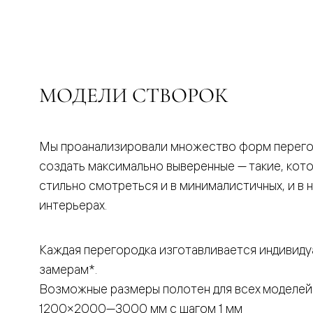
бука
Шпоновы
отделки
Имитация
шпона
Из
алюмини
МОДЕЛИ СТВОРОК
и
стекла
Покрыты
эмалью
Однотон
Мы проанализировали множество форм перего
ПЭТ
создать максимально выверенные — такие, кот
Мультиш
Раздвиж
стильно смотреться и в минималистичных, и в 
двери
интерьерах.
Вдоль
стены
В
пенал
Каждая перегородка изготавливается индивиду
Со
замерам*.
скрытой
направл
Возможные размеры полотен для всех моделей
Арочные
двери
1200×2000—3000 мм с шагом 1 мм