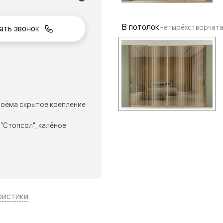
В потолок
Четырёхстворчата
ать звонок
нный
оёма скрытое крепление
"Стопсол", калёное
м
ые
ристики