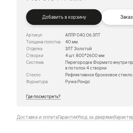
Тоскана
Литера
Тоскана
Ромбо
Добавить в корзину
Заказ
Тоскана
Элегантэ
Лигнум
Артикул
АЛПР 040.06 ЗЛТ
Совреме
Толщина полотна
40 мм
стиль
Фридом
Отделка
ЗЛТ Золотой
Рифт
Створки
4 шт. 800*2600 мм
Вельвет
Система
Перегородка Формато внутри пр
Планум
в потолок 4 створки
Планум
Стекло
Рефлективное бронзовое стекло 
Про
Линия
Фурнитура
Ручка Рондо
Дизайн
Палаццо
Где посмотреть?
Селект
Софтфор
Зеркальн
Планум
Доставка и оплата
Гарантия
Уход за дверями
Характе
Про
Скрытые
двери