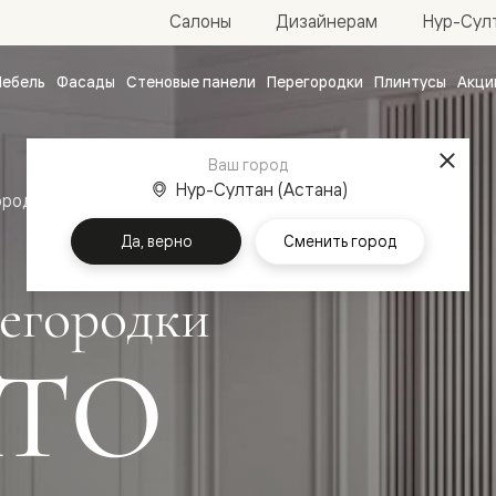
Нур-Султ
Салоны
Дизайнерам
ебель
Фасады
Стеновые панели
Перегородки
Плинтусы
Акци
атные
ые
Ваш город
чные
Нур-Султан (Астана)
ородки
Да, верно
Сменить город
егородки
ТО
ванные