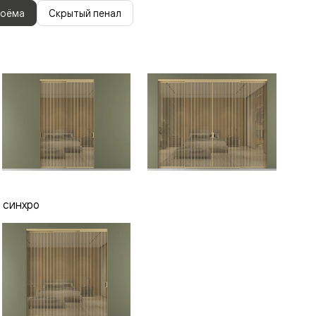
роёма
Скрытый пенал
 синхро