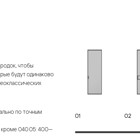
е
я
е
ные
родок, чтобы
орые будут одинаково
пон
ные
неоклассических
ально по точным
01
02
яющей
 кроме 040.05: 400—