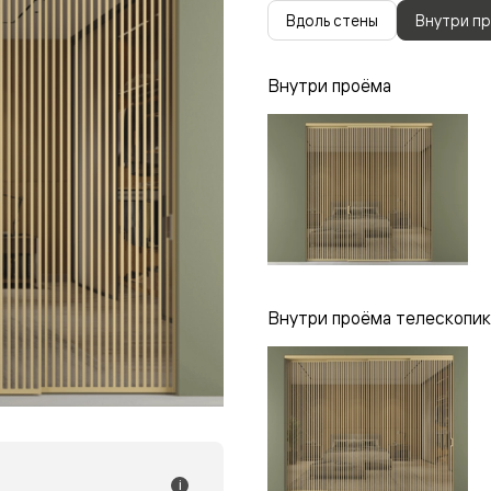
одки
Вдоль стены
Внутри п
ика
Внутри проёма
Внутри проёма телескопик
i