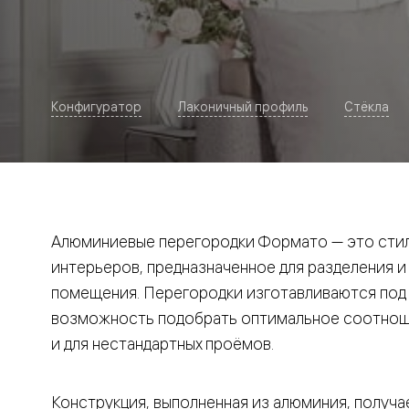
Рокка
Фрэйм
Альба
Дюна
Париж
Нео
Конфигуратор
Лаконичный профиль
Стёкла
Классик
Линия
Гладкие
и
скрытые
Планум
Про —
алюмини
Алюминиевые перегородки Формато — это стил
кромка
Планум
интерьеров, предназначенное для разделения и
Секрето
помещения. Перегородки изготавливаются под и
-
скрытые
возможность подобрать оптимальное соотноше
двери
Дизайнер
и для нестандартных проёмов.
Селект —
фрезеро
по
Конструкция, выполненная из алюминия, получае
шпону