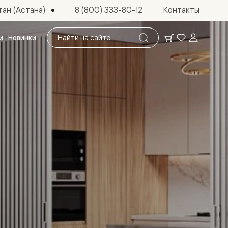
ан (Астана)
8 (800) 333-80-12
Контакты
Поиск
и
Новинки
по
сайту