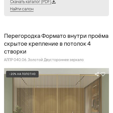
Алюминиевые перегородки имеют единый профиль
Скачать каталог (PDF)
с алюминиевыми дверьми и легко сочетаются в одном
Найти салон
пространстве, не перегружая его. Также их можно
комбинировать в интерьере с полотнами из нашего
стандартного ассортимента. Помимо этого, система
алюминиевых перегородок и дверей координируется
Перегородка Формато внутри проёма
со стеновыми панелями Волховец.
скрытое крепление в потолок 4
створки
АЛПР 040.06. Золотой Двустороннее зеркало
-20% НА ПОЛОТНО