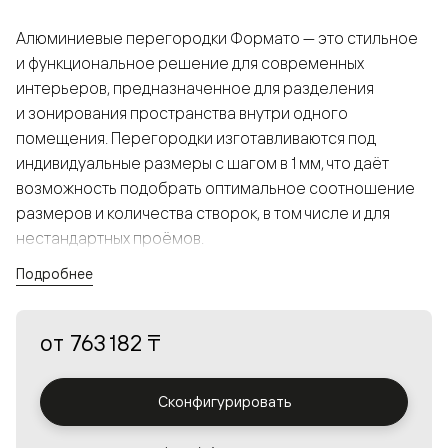
Алюминиевые перегородки Формато — это стильное
и функциональное решение для современных
интерьеров, предназначенное для разделения
и зонирования пространства внутри одного
помещения. Перегородки изготавливаются под
индивидуальные размеры с шагом в 1 мм, что даёт
возможность подобрать оптимальное соотношение
размеров и количества створок, в том числе и для
нестандартных проёмов.
Подробнее
Конструкция, выполненная из алюминия, получается
прочной, но в то же время лёгкой и лаконичной,
от
763 182 ₸
а большой выбор вставок из стекла с различными
эффектами позволяет создавать разнообразные
решения в интерьере и варьировать освещённость.
Сконфигурировать