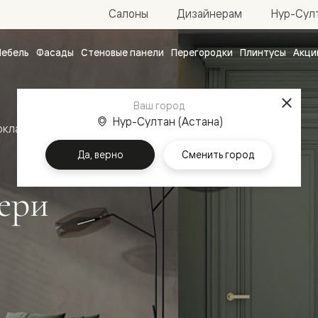
Нур-Султ
Салоны
Дизайнерам
ебель
Фасады
Стеновые панели
Перегородки
Плинтусы
Акци
атные
ые
Ваш город
чные
Нур-Султан (Астана)
оклассика
Межкомнатные двери Антик
Да, верно
Сменить город
ери
ванные