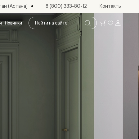
ан (Астана)
8 (800) 333-80-12
Контакты
Поиск
и
Новинки
по
сайту