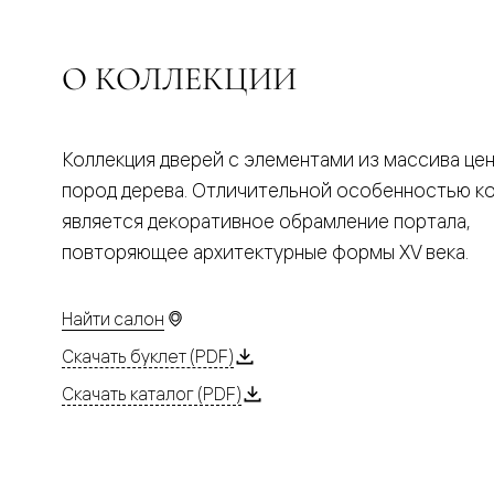
Планум
Цветные
Колор
Алюмини
О КОЛЛЕКЦИИ
Формато
Секрето
Алюмини
Мозаик
Коллекция дверей с элементами из массива це
Поворот
двери
пород дерева. Отличительной особенностью к
Скрытые
является декоративное обрамление портала,
двери
Дизайнер
повторяющее архитектурные формы XV века.
шпон
Со
стеклом
Найти салон
Высокие
двери
Скачать буклет (PDF)
В
гардеро
Скачать каталог (PDF)
В
гостиную
Двери
в
тренде