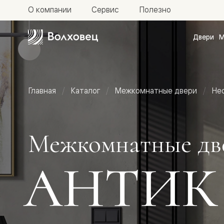
О компании
Сервис
Полезно
Двери
М
Межкомн
двери
Доступн
и практи
Фридом
Главная
Каталог
Межкомнатные двери
Не
Центро
Галант
Нео
Планум
Секрето
Межкомнатные дв
-
скрытые
двери
АНТИК
Фрезеро
двери
в
эмали
Прайм
Маскот
Эссе