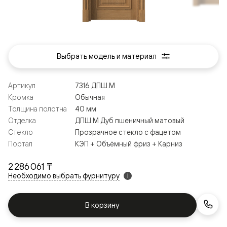
Выбрать модель и материал
Артикул
7316 ДПШ.М
Кромка
Обычная
Толщина полотна
40 мм
Отделка
ДПШ.М Дуб пшеничный матовый
Стекло
Прозрачное стекло с фацетом
Портал
КЭП + Объёмный фриз + Карниз
2 286 061 ₸
Необходимо выбрать фурнитуру
i
В корзину