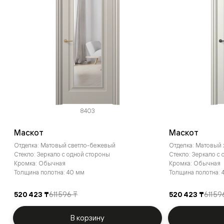
8403
Маскот
Маскот
Отделка: Матовый светло-бежевый
Отделка: Матовый
Стекло: Зеркало с одной стороны
Стекло: Зеркало с
Кромка: Обычная
Кромка: Обычная
Толщина полотна: 40 мм
Толщина полотна: 
520 423 ₸
611 596 ₸
520 423 ₸
611 59
В корзину