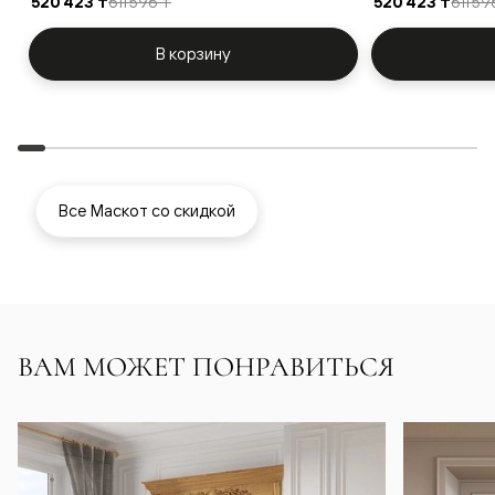
520 423 ₸
611 596 ₸
520 423 ₸
611 59
В корзину
Все Маскот со скидкой
ВАМ МОЖЕТ ПОНРАВИТЬСЯ