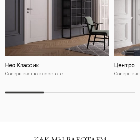
Нео Классик
Центро
Совершенство в простоте
Совершенст
КАК МЫ РАБОТАЕМ