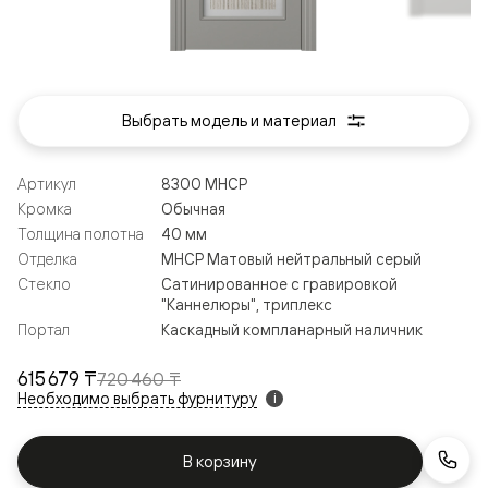
Выбрать модель и материал
Артикул
8300 МНСР
Кромка
Обычная
Толщина полотна
40 мм
Отделка
МНСР Матовый нейтральный серый
Стекло
Сатинированное с гравировкой
"Каннелюры", триплекс
Портал
Каскадный компланарный наличник
615 679 ₸
720 460 ₸
Необходимо выбрать фурнитуру
i
В корзину