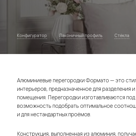
Рокка
Фрэйм
Альба
Дюна
Париж
Нео
Конфигуратор
Лаконичный профиль
Стёкла
Классик
Линия
Гладкие
и
скрытые
Планум
Про —
алюмини
Алюминиевые перегородки Формато — это стил
кромка
Планум
интерьеров, предназначенное для разделения и
Секрето
помещения. Перегородки изготавливаются под и
-
скрытые
возможность подобрать оптимальное соотноше
двери
Дизайнер
и для нестандартных проёмов.
Селект —
фрезеро
по
Конструкция, выполненная из алюминия, получае
шпону