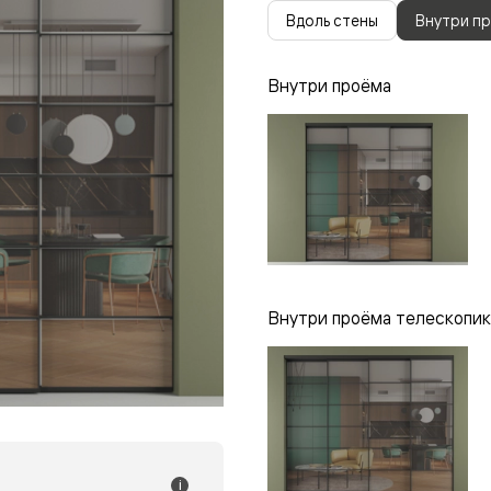
одки
Вдоль стены
Внутри п
ика
Внутри проёма
Внутри проёма телескопик
i