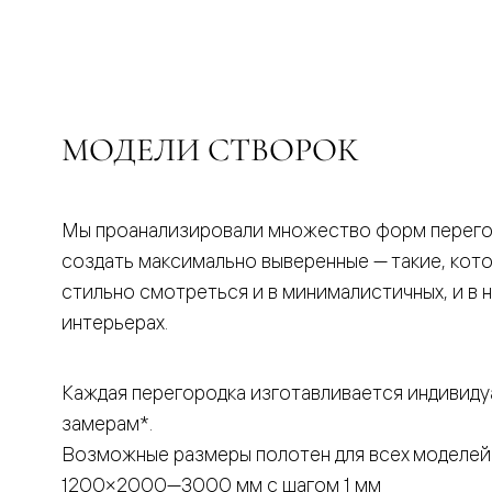
бука
Шпоновы
отделки
Имитация
шпона
Из
алюмини
МОДЕЛИ СТВОРОК
и
стекла
Покрыты
эмалью
Однотон
Мы проанализировали множество форм перего
ПЭТ
создать максимально выверенные — такие, кот
Мультиш
Раздвиж
стильно смотреться и в минималистичных, и в 
двери
интерьерах.
Вдоль
стены
В
пенал
Каждая перегородка изготавливается индивиду
Со
замерам*.
скрытой
направл
Возможные размеры полотен для всех моделей
Арочные
двери
1200×2000—3000 мм с шагом 1 мм