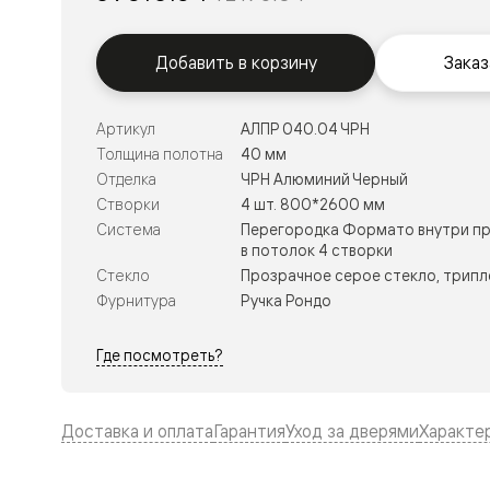
Тоскана
Литера
Тоскана
Ромбо
Добавить в корзину
Заказ
Тоскана
Элегантэ
Лигнум
Артикул
АЛПР 040.04 ЧРН
Совреме
Толщина полотна
40 мм
стиль
Фридом
Отделка
ЧРН Алюминий Черный
Рифт
Створки
4 шт. 800*2600 мм
Вельвет
Система
Перегородка Формато внутри пр
Планум
в потолок 4 створки
Планум
Стекло
Прозрачное серое стекло, трипл
Про
Линия
Фурнитура
Ручка Рондо
Дизайн
Палаццо
Где посмотреть?
Селект
Софтфор
Зеркальн
Планум
Доставка и оплата
Гарантия
Уход за дверями
Характе
Про
Скрытые
двери