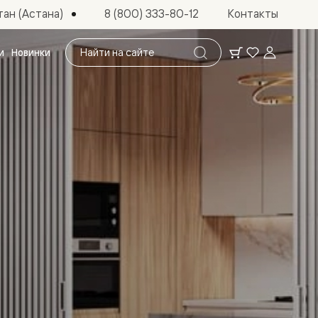
ан (Астана)
8 (800) 333-80-12
Контакты
Поиск
и
Новинки
по
сайту