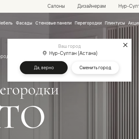
Нур-Султ
Салоны
Дизайнерам
ебель
Фасады
Стеновые панели
Перегородки
Плинтусы
Акци
атные
ые
Ваш город
чные
Нур-Султан (Астана)
ородки
Да, верно
Сменить город
егородки
ТО
ванные