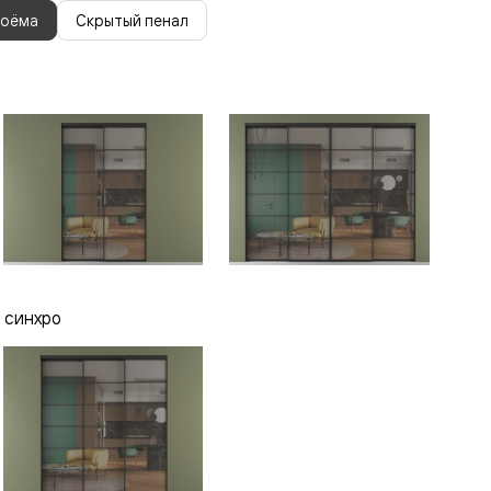
роёма
Скрытый пенал
 синхро