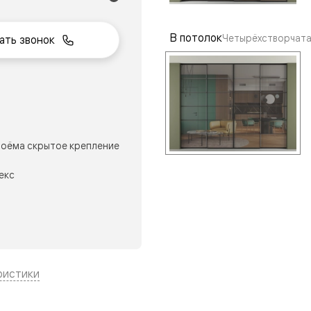
В потолок
Четырёхстворчата
ать звонок
нный
оёма скрытое крепление
екс
м
ые
ристики