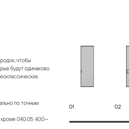
е
я
е
ные
родок, чтобы
орые будут одинаково
пон
ные
неоклассических
ально по точным
01
02
яющей
 кроме 040.05: 400—