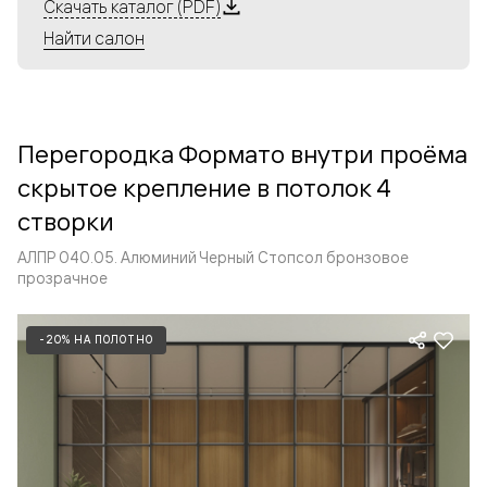
Алюминиевые перегородки имеют единый профиль
Скачать каталог (PDF)
с алюминиевыми дверьми и легко сочетаются в одном
Найти салон
пространстве, не перегружая его. Также их можно
комбинировать в интерьере с полотнами из нашего
стандартного ассортимента. Помимо этого, система
алюминиевых перегородок и дверей координируется
Перегородка Формато внутри проёма
со стеновыми панелями Волховец.
скрытое крепление в потолок 4
створки
АЛПР 040.05. Алюминий Черный Стопсол бронзовое
прозрачное
-20% НА ПОЛОТНО