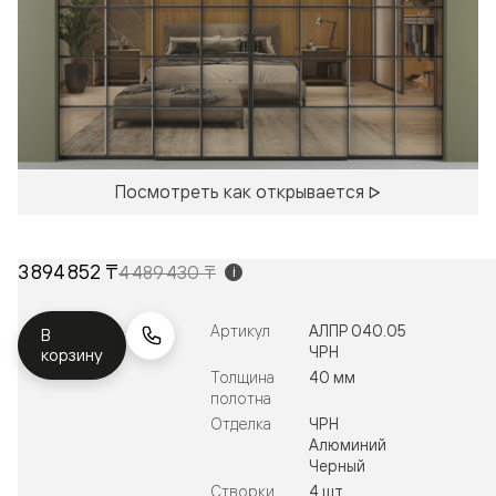
Посмотреть как открывается
3 894 852 ₸
4 489 430 ₸
i
Артикул
АЛПР 040.05
В
ЧРН
корзину
Толщина
40 мм
полотна
Отделка
ЧРН
Алюминий
Черный
Створки
4 шт.