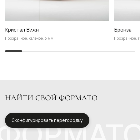
Кристал Вижн
Бронза
Прозрачное, калёное, 6 мм
Прозрачное, т
НАЙТИ СВОЙ ФОРМАТО
ФОРМАТ
Сконфигурировать перегородку