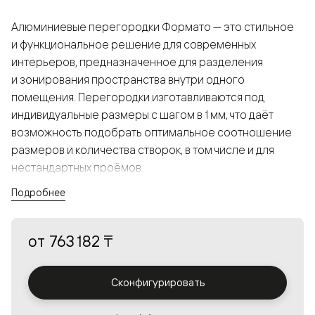
Алюминиевые перегородки Формато — это стильное
и функциональное решение для современных
интерьеров, предназначенное для разделения
и зонирования пространства внутри одного
помещения. Перегородки изготавливаются под
индивидуальные размеры с шагом в 1 мм, что даёт
возможность подобрать оптимальное соотношение
размеров и количества створок, в том числе и для
нестандартных проёмов.
Подробнее
Конструкция, выполненная из алюминия, получается
прочной, но в то же время лёгкой и лаконичной,
от
763 182 ₸
а большой выбор вставок из стекла с различными
эффектами позволяет создавать разнообразные
решения в интерьере и варьировать освещённость.
Сконфигурировать