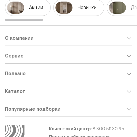
Акции
Новинки
Дв
О компании
Сервис
Полезно
Каталог
Популярные подборки
Клиентский центр:
8 800 511 30 95
Почта по общим вопросам: