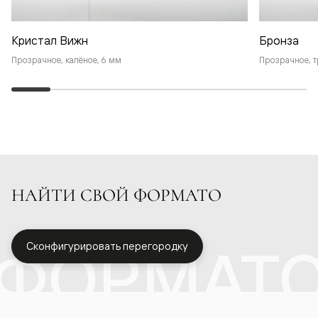
Кристал Вижн
Бронза
Прозрачное, калёное, 6 мм
Прозрачное, т
НАЙТИ СВОЙ ФОРМАТО
ФОРМАТ
Сконфигурировать перегородку