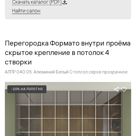
Алюминиевые перегородки имеют единый профиль
Скачать каталог (PDF)
с алюминиевыми дверьми и легко сочетаются в одном
Найти салон
пространстве, не перегружая его. Также их можно
комбинировать в интерьере с полотнами из нашего
стандартного ассортимента. Помимо этого, система
алюминиевых перегородок и дверей координируется
Перегородка Формато внутри проёма
со стеновыми панелями Волховец.
скрытое крепление в потолок 4
створки
АЛПР 040.05. Алюминий Белый Стопсол серое прозрачное
-20% НА ПОЛОТНО