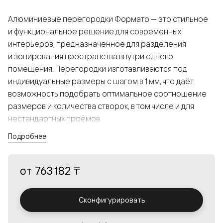
Алюминиевые перегородки Формато — это стильное
и функциональное решение для современных
интерьеров, предназначенное для разделения
и зонирования пространства внутри одного
помещения. Перегородки изготавливаются под
индивидуальные размеры с шагом в 1 мм, что даёт
возможность подобрать оптимальное соотношение
размеров и количества створок, в том числе и для
нестандартных проёмов.
Подробнее
Конструкция, выполненная из алюминия, получается
прочной, но в то же время лёгкой и лаконичной,
от
763 182 ₸
а большой выбор вставок из стекла с различными
эффектами позволяет создавать разнообразные
решения в интерьере и варьировать освещённость.
Сконфигурировать