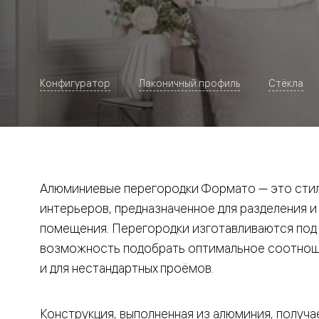
Рокка
Фрэйм
Альба
Дюна
Париж
Нео
Конфигуратор
Лаконичный профиль
Стёкла
Классик
Линия
Гладкие
и
скрытые
Планум
Про —
алюмини
Алюминиевые перегородки Формато — это стил
кромка
Планум
интерьеров, предназначенное для разделения и
Секрето
помещения. Перегородки изготавливаются под и
-
скрытые
возможность подобрать оптимальное соотноше
двери
Дизайнер
и для нестандартных проёмов.
Селект —
фрезеро
по
Конструкция, выполненная из алюминия, получае
шпону