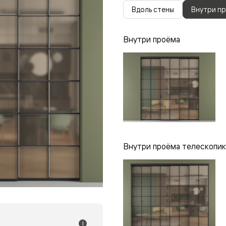
одки
Вдоль стены
Внутри п
ика
Внутри проёма
Внутри проёма телескопик
i