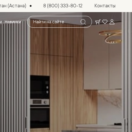
ан (Астана)
8 (800) 333-80-12
Контакты
Поиск
и
Новинки
по
сайту