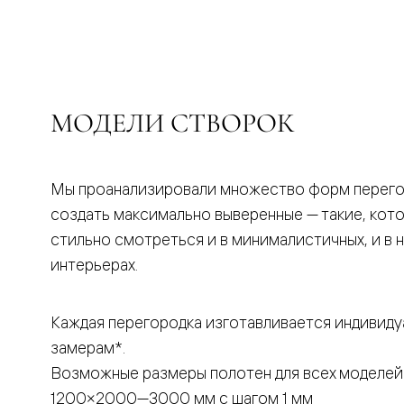
бука
Шпоновы
отделки
Имитация
шпона
Из
алюмини
МОДЕЛИ СТВОРОК
и
стекла
Покрыты
эмалью
Однотон
Мы проанализировали множество форм перего
ПЭТ
создать максимально выверенные — такие, кот
Мультиш
Раздвиж
стильно смотреться и в минималистичных, и в 
двери
интерьерах.
Вдоль
стены
В
пенал
Каждая перегородка изготавливается индивиду
Со
замерам*.
скрытой
направл
Возможные размеры полотен для всех моделей
Арочные
двери
1200×2000—3000 мм с шагом 1 мм