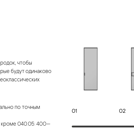
е
я
е
ные
родок, чтобы
орые будут одинаково
пон
ные
неоклассических
ально по точным
01
02
яющей
 кроме 040.05: 400—