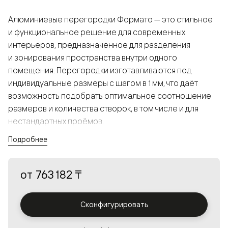
Алюминиевые перегородки Формато — это стильное
и функциональное решение для современных
интерьеров, предназначенное для разделения
и зонирования пространства внутри одного
помещения. Перегородки изготавливаются под
индивидуальные размеры с шагом в 1 мм, что даёт
возможность подобрать оптимальное соотношение
размеров и количества створок, в том числе и для
нестандартных проёмов.
Подробнее
Конструкция, выполненная из алюминия, получается
прочной, но в то же время лёгкой и лаконичной,
от
763 182 ₸
а большой выбор вставок из стекла с различными
эффектами позволяет создавать разнообразные
решения в интерьере и варьировать освещённость.
Сконфигурировать