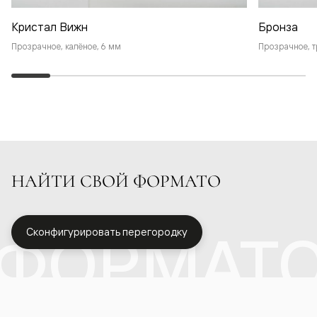
Кристал Вижн
Бронза
Прозрачное, калёное, 6 мм
Прозрачное, т
НАЙТИ СВОЙ ФОРМАТО
ФОРМАТ
Сконфигурировать перегородку