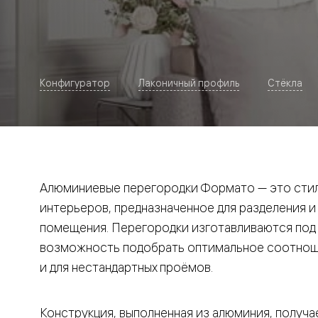
Рокка
Фрэйм
Альба
Дюна
Париж
Нео
Конфигуратор
Лаконичный профиль
Стёкла
Классик
Линия
Гладкие
и
скрытые
Планум
Про —
алюмини
Алюминиевые перегородки Формато — это стил
кромка
Планум
интерьеров, предназначенное для разделения и
Секрето
помещения. Перегородки изготавливаются под и
-
скрытые
возможность подобрать оптимальное соотноше
двери
Дизайнер
и для нестандартных проёмов.
Селект —
фрезеро
по
Конструкция, выполненная из алюминия, получае
шпону