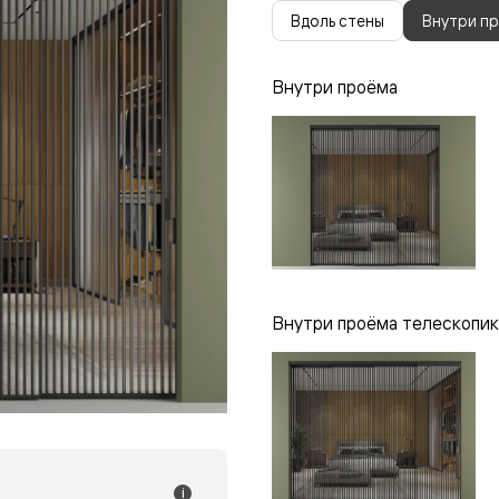
одки
Вдоль стены
Внутри п
ика
Внутри проёма
Внутри проёма телескопик
i