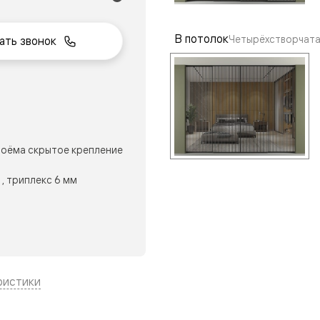
В потолок
Четырёхстворчата
ать звонок
нный
оёма скрытое крепление
, триплекс 6 мм
м
ые
ристики