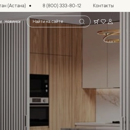
ан (Астана)
8 (800) 333-80-12
Контакты
Поиск
и
Новинки
по
сайту