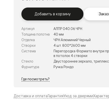
Тоскана
Литера
Тоскана
Ромбо
Добавить в корзину
Заказ
Тоскана
Элегантэ
Лигнум
Артикул
АЛПР 040.06 ЧРН
Совреме
Толщина полотна
40 мм
стиль
Фридом
Отделка
ЧРН Алюминий Черный
Рифт
Створки
4 шт. 800*2600 мм
Вельвет
Система
Перегородка Формато внутри пр
Планум
в потолок 4 створки
Планум
Стекло
Двустороннее зеркало, триплекс 
Про
Линия
Фурнитура
Ручка Рондо
Дизайн
Палаццо
Где посмотреть?
Селект
Софтфор
Зеркальн
Планум
Доставка и оплата
Гарантия
Уход за дверями
Характе
Про
Скрытые
двери