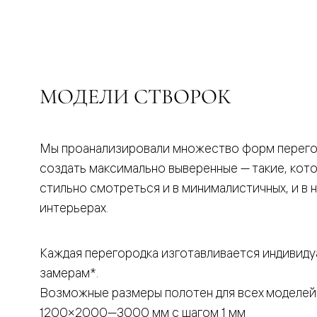
бука
Шпоновы
отделки
Имитация
шпона
Из
алюмини
МОДЕЛИ СТВОРОК
и
стекла
Покрыты
эмалью
Однотон
Мы проанализировали множество форм перего
ПЭТ
создать максимально выверенные — такие, кот
Мультиш
Раздвиж
стильно смотреться и в минималистичных, и в 
двери
интерьерах.
Вдоль
стены
В
пенал
Каждая перегородка изготавливается индивиду
Со
замерам*.
скрытой
направл
Возможные размеры полотен для всех моделей
Арочные
двери
1200×2000—3000 мм с шагом 1 мм