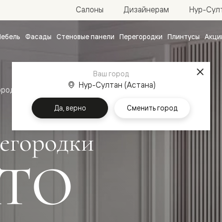
Нур-Султ
Салоны
Дизайнерам
ебель
Фасады
Стеновые панели
Перегородки
Плинтусы
Акци
атные
ые
Ваш город
чные
Нур-Султан (Астана)
ородки
Да, верно
Сменить город
егородки
ТО
ванные