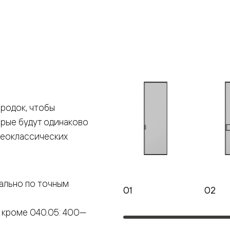
е
я
е
ные
родок, чтобы
орые будут одинаково
пон
ные
неоклассических
ально по точным
01
02
яющей
 кроме 040.05: 400—