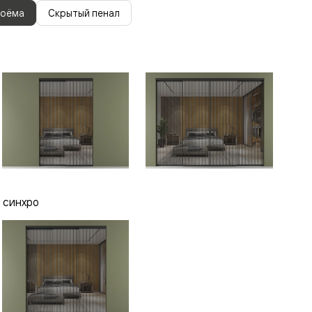
роёма
Скрытый пенал
 синхро