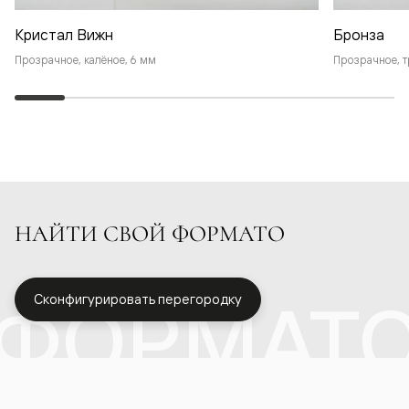
Кристал Вижн
Бронза
Прозрачное, калёное, 6 мм
Прозрачное, т
НАЙТИ СВОЙ ФОРМАТО
ФОРМАТ
Сконфигурировать перегородку