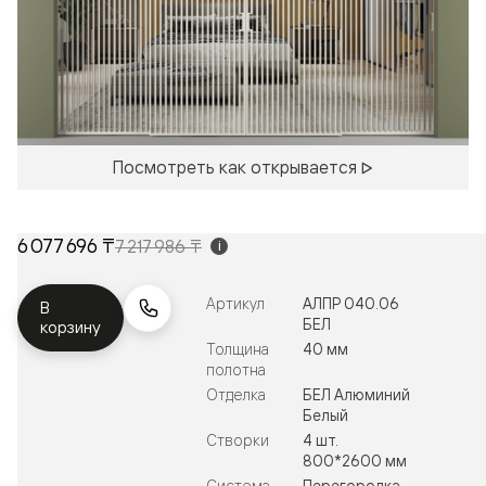
Посмотреть как открывается
6 077 696 ₸
7 217 986 ₸
i
Артикул
АЛПР 040.06
В
БЕЛ
корзину
Толщина
40 мм
полотна
Отделка
БЕЛ Алюминий
Белый
Створки
4 шт.
800*2600 мм
Система
Перегородка