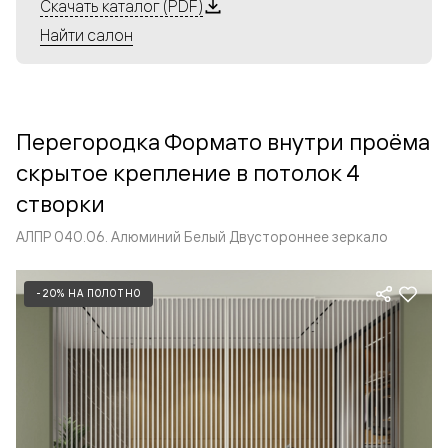
Алюминиевые перегородки имеют единый профиль
Скачать каталог (PDF)
с алюминиевыми дверьми и легко сочетаются в одном
Найти салон
пространстве, не перегружая его. Также их можно
комбинировать в интерьере с полотнами из нашего
стандартного ассортимента. Помимо этого, система
алюминиевых перегородок и дверей координируется
Перегородка Формато внутри проёма
со стеновыми панелями Волховец.
скрытое крепление в потолок 4
створки
АЛПР 040.06. Алюминий Белый Двустороннее зеркало
-20% НА ПОЛОТНО