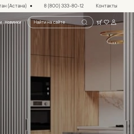
ан (Астана)
8 (800) 333-80-12
Контакты
Поиск
и
Новинки
по
сайту