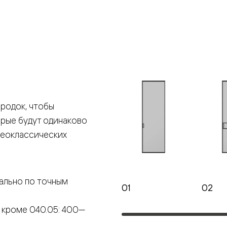
е
я
е
ные
родок, чтобы
орые будут одинаково
пон
ные
неоклассических
ально по точным
01
02
яющей
 кроме 040.05: 400—