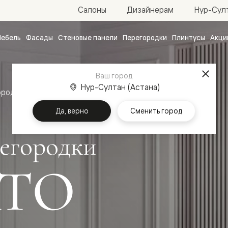
Нур-Султ
Салоны
Дизайнерам
ебель
Фасады
Стеновые панели
Перегородки
Плинтусы
Акци
атные
ые
Ваш город
чные
Нур-Султан (Астана)
ородки
Да, верно
Сменить город
егородки
ТО
ванные