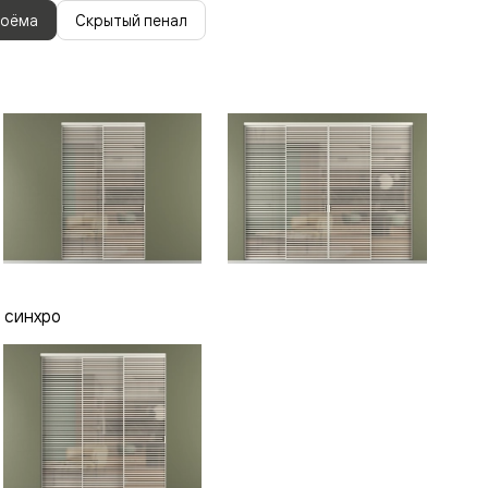
роёма
Скрытый пенал
 синхро