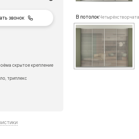
В потолок
Четырёхстворчата
ать звонок
нный
оёма скрытое крепление
ло, триплекс
м
ые
ристики