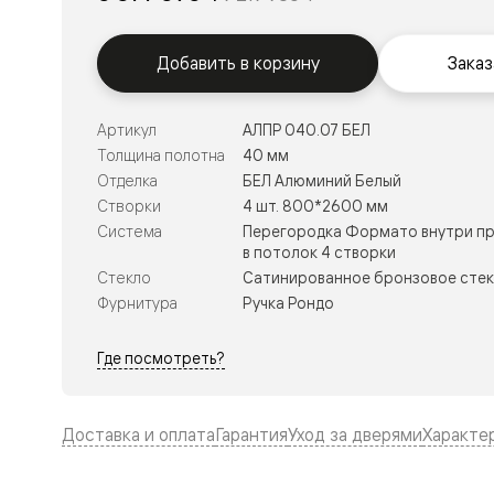
Тоскана
Литера
Тоскана
Ромбо
Добавить в корзину
Заказ
Тоскана
Элегантэ
Лигнум
Артикул
АЛПР 040.07 БЕЛ
Совреме
Толщина полотна
40 мм
стиль
Фридом
Отделка
БЕЛ Алюминий Белый
Рифт
Створки
4 шт. 800*2600 мм
Вельвет
Система
Перегородка Формато внутри пр
Планум
в потолок 4 створки
Планум
Стекло
Сатинированное бронзовое стек
Про
Линия
Фурнитура
Ручка Рондо
Дизайн
Палаццо
Где посмотреть?
Селект
Софтфор
Зеркальн
Планум
Доставка и оплата
Гарантия
Уход за дверями
Характе
Про
Скрытые
двери