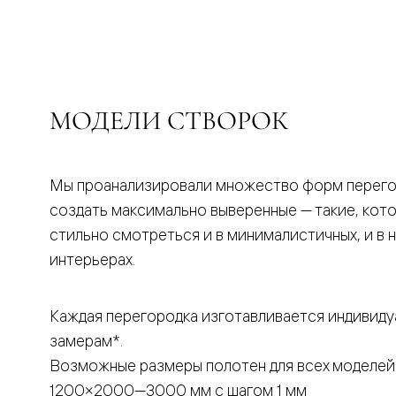
бука
Шпоновы
отделки
Имитация
шпона
Из
алюмини
МОДЕЛИ СТВОРОК
и
стекла
Покрыты
эмалью
Однотон
Мы проанализировали множество форм перего
ПЭТ
создать максимально выверенные — такие, кот
Мультиш
Раздвиж
стильно смотреться и в минималистичных, и в 
двери
интерьерах.
Вдоль
стены
В
пенал
Каждая перегородка изготавливается индивиду
Со
замерам*.
скрытой
направл
Возможные размеры полотен для всех моделей
Арочные
двери
1200×2000—3000 мм с шагом 1 мм