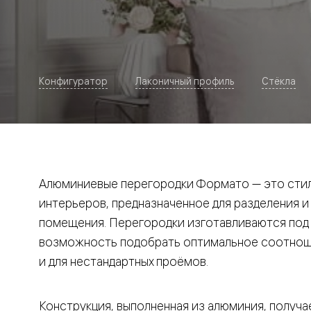
Рокка
Фрэйм
Альба
Дюна
Париж
Нео
Конфигуратор
Лаконичный профиль
Стёкла
Классик
Линия
Гладкие
и
скрытые
Планум
Про —
алюмини
Алюминиевые перегородки Формато — это стил
кромка
Планум
интерьеров, предназначенное для разделения и
Секрето
помещения. Перегородки изготавливаются под и
-
скрытые
возможность подобрать оптимальное соотноше
двери
Дизайнер
и для нестандартных проёмов.
Селект —
фрезеро
по
Конструкция, выполненная из алюминия, получае
шпону