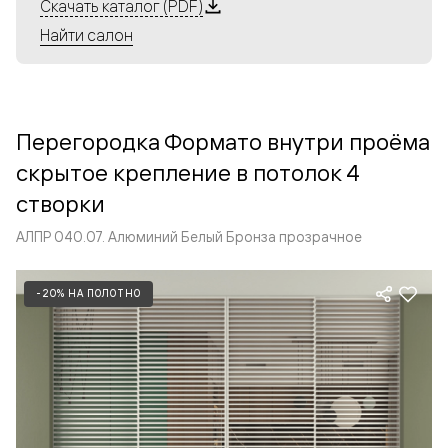
Алюминиевые перегородки имеют единый профиль
Скачать каталог (PDF)
с алюминиевыми дверьми и легко сочетаются в одном
Найти салон
пространстве, не перегружая его. Также их можно
комбинировать в интерьере с полотнами из нашего
стандартного ассортимента. Помимо этого, система
алюминиевых перегородок и дверей координируется
Перегородка Формато внутри проёма
со стеновыми панелями Волховец.
скрытое крепление в потолок 4
створки
АЛПР 040.07. Алюминий Белый Бронза прозрачное
-20% НА ПОЛОТНО