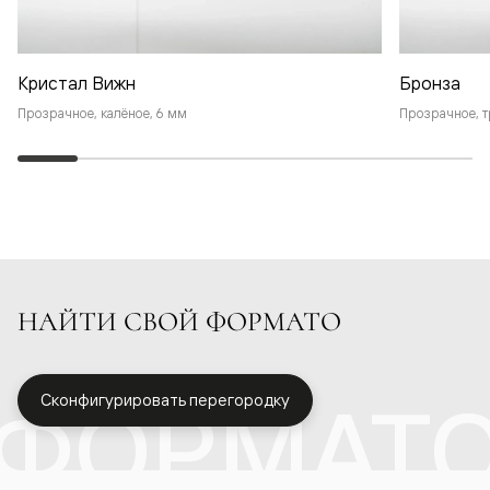
Кристал Вижн
Бронза
Прозрачное, калёное, 6 мм
Прозрачное, т
НАЙТИ СВОЙ ФОРМАТО
ФОРМАТ
Сконфигурировать перегородку