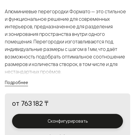
Алюминиевые перегородки Формато — это стильное
и функциональное решение для современных
интерьеров, предназначенное для разделения
и зонирования пространства внутри одного
помещения. Перегородки изготавливаются под
индивидуальные размеры с шагом в 1 мм, что даёт
возможность подобрать оптимальное соотношение
размеров и количества створок, в том числе и для
нестандартных проёмов.
Подробнее
Конструкция, выполненная из алюминия, получается
прочной, но в то же время лёгкой и лаконичной,
от
763 182 ₸
а большой выбор вставок из стекла с различными
эффектами позволяет создавать разнообразные
решения в интерьере и варьировать освещённость.
Сконфигурировать