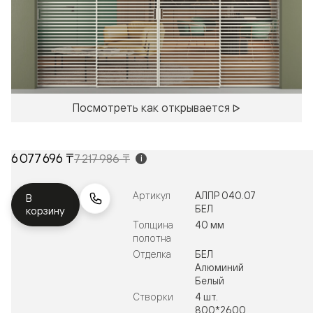
Посмотреть как открывается
6 077 696 ₸
7 217 986 ₸
i
Артикул
АЛПР 040.07
В
БЕЛ
корзину
Толщина
40 мм
полотна
Отделка
БЕЛ
Алюминий
Белый
Створки
4 шт.
800*2600