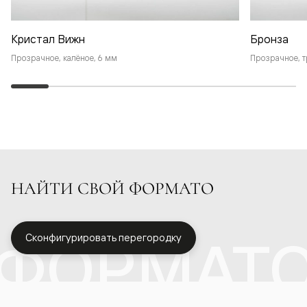
Кристал Вижн
Бронза
Прозрачное, калёное, 6 мм
Прозрачное, т
НАЙТИ СВОЙ ФОРМАТО
ФОРМАТ
Сконфигурировать перегородку