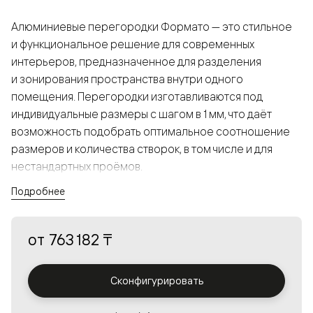
Алюминиевые перегородки Формато — это стильное
и функциональное решение для современных
интерьеров, предназначенное для разделения
и зонирования пространства внутри одного
помещения. Перегородки изготавливаются под
индивидуальные размеры с шагом в 1 мм, что даёт
возможность подобрать оптимальное соотношение
размеров и количества створок, в том числе и для
нестандартных проёмов.
Подробнее
Конструкция, выполненная из алюминия, получается
прочной, но в то же время лёгкой и лаконичной,
от
763 182 ₸
а большой выбор вставок из стекла с различными
эффектами позволяет создавать разнообразные
решения в интерьере и варьировать освещённость.
Сконфигурировать