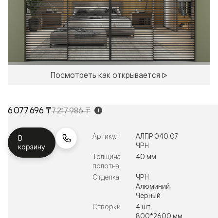
Посмотреть как открывается
6 077 696 ₸
7 217 986 ₸
i
Артикул
АЛПР 040.07
В
ЧРН
корзину
Толщина
40 мм
полотна
Отделка
ЧРН
Алюминий
Черный
Створки
4 шт.
800*2600 мм