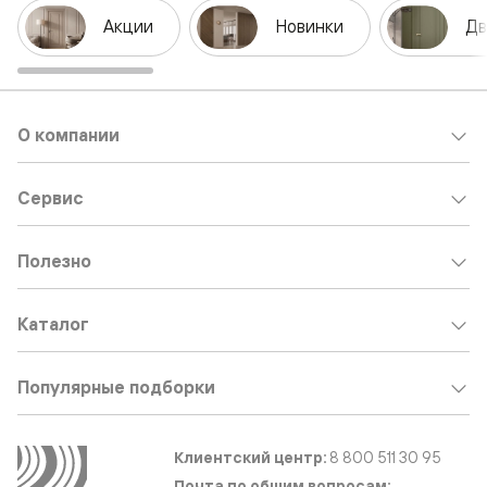
Акции
Новинки
Дв
О компании
Сервис
Полезно
Каталог
Популярные подборки
Клиентский центр:
8 800 511 30 95
Почта по общим вопросам: