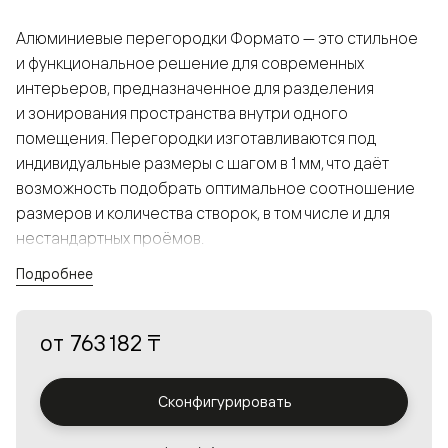
Алюминиевые перегородки Формато — это стильное
и функциональное решение для современных
интерьеров, предназначенное для разделения
и зонирования пространства внутри одного
помещения. Перегородки изготавливаются под
индивидуальные размеры с шагом в 1 мм, что даёт
возможность подобрать оптимальное соотношение
размеров и количества створок, в том числе и для
нестандартных проёмов.
Подробнее
Конструкция, выполненная из алюминия, получается
прочной, но в то же время лёгкой и лаконичной,
от
763 182 ₸
а большой выбор вставок из стекла с различными
эффектами позволяет создавать разнообразные
решения в интерьере и варьировать освещённость.
Сконфигурировать