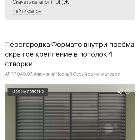
Алюминиевые перегородки имеют единый профиль
Скачать каталог (PDF)
с алюминиевыми дверьми и легко сочетаются в одном
Найти салон
пространстве, не перегружая его. Также их можно
комбинировать в интерьере с полотнами из нашего
стандартного ассортимента. Помимо этого, система
алюминиевых перегородок и дверей координируется
Перегородка Формато внутри проёма
со стеновыми панелями Волховец.
скрытое крепление в потолок 4
створки
АЛПР 040.07. Алюминий Черный Серый сатин матовое
-20% НА ПОЛОТНО