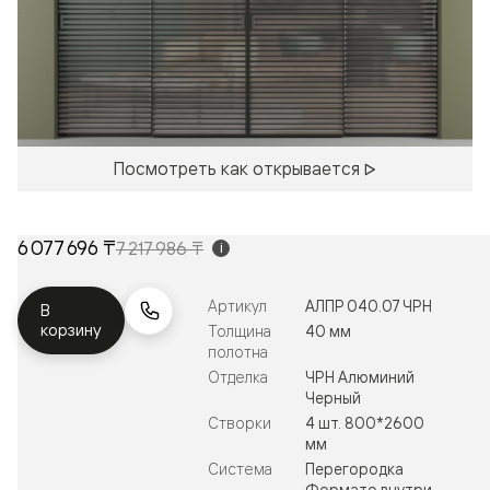
Посмотреть как открывается
6 077 696 ₸
7 217 986 ₸
i
Артикул
АЛПР 040.07 ЧРН
В
корзину
Толщина
40 мм
полотна
Отделка
ЧРН Алюминий
Черный
Створки
4 шт. 800*2600
мм
Система
Перегородка
Формато внутри