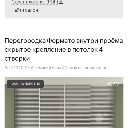
Алюминиевые перегородки имеют единый профиль
Скачать каталог (PDF)
с алюминиевыми дверьми и легко сочетаются в одном
Найти салон
пространстве, не перегружая его. Также их можно
комбинировать в интерьере с полотнами из нашего
стандартного ассортимента. Помимо этого, система
алюминиевых перегородок и дверей координируется
Перегородка Формато внутри проёма
со стеновыми панелями Волховец.
скрытое крепление в потолок 4
створки
АЛПР 040.07. Алюминий Белый Серый сатин матовое
-20% НА ПОЛОТНО