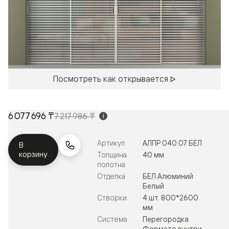
Посмотреть как открывается
6 077 696 ₸
7 217 986 ₸
i
Артикул
АЛПР 040.07 БЕЛ
В
корзину
Толщина
40 мм
полотна
Отделка
БЕЛ Алюминий
Белый
Створки
4 шт. 800*2600
мм
Система
Перегородка
Формато внутри