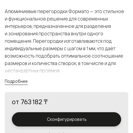
Алюминиевые перегородки Формато — это стильное
и функциональное решение для современных
интерьеров, предназначенное для разделения
и зонирования пространства внутри одного
помещения. Перегородки изготавливаются под
индивидуальные размеры с шагом в 1 мм, что даёт
возможность подобрать оптимальное соотношение
размеров и количества створок, в том числе и для
нестандартных проёмов.
Подробнее
Конструкция, выполненная из алюминия, получается
прочной, но в то же время лёгкой и лаконичной,
от
763 182 ₸
а большой выбор вставок из стекла с различными
эффектами позволяет создавать разнообразные
решения в интерьере и варьировать освещённость.
Сконфигурировать