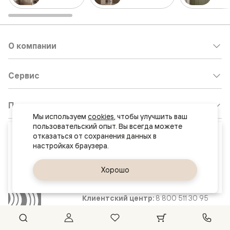
О компании
Сервис
Полезно
Мы используем 
cookies
, чтобы улучшить ваш 
пользовательский опыт. Вы всегда можете 
Каталог
Ваш город
отказаться от сохранения данных в 
Нур-Султан (Астана)
Популярные подборки
Да, верно
Хорошо
Сменить город
Клиентский центр:
8 800 511 30 95
Почта по общим вопросам:
8800@volhovez.natm.ru