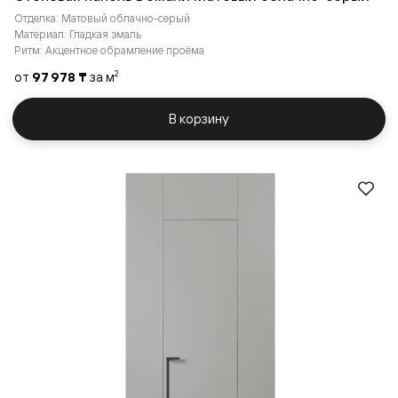
Отделка: Матовый облачно-серый
Материал: Гладкая эмаль
Ритм: Акцентное обрамление проёма
от
97 978 ₸
за м
2
В корзину