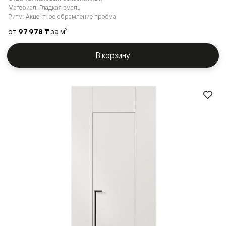
Материал: Гладкая эмаль
Ритм: Акцентное обрамление проёма
от
97 978 ₸
за м
2
В корзину