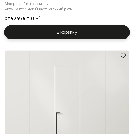
Материал: Гладкая эмаль
Ритм: Метрический вертикальный ритм
от
97 978 ₸
за м
2
В корзину