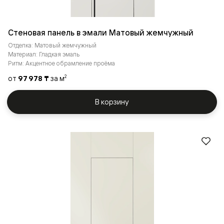
Стеновая панель в эмали Матовый жемчужный
Отделка: Матовый жемчужный
Материал: Гладкая эмаль
Ритм: Акцентное обрамление проёма
от
97 978 ₸
за м
2
В корзину