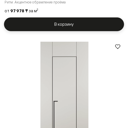
Ритм: Акцентное обрамление проёма
от
97 978 ₸
за м
2
В корзину