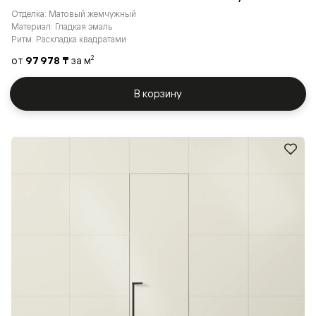
Отделка: Матовый жемчужный
Материал: Гладкая эмаль
Ритм: Раскладка квадратами
от
97 978 ₸
за м
2
В корзину