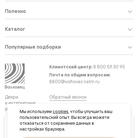
Полезно
Каталог
Популярные подборки
Клиентский центр:
8 800 511 30 95
Почта по общим вопросам:
8800@volhovez.natm.ru
Двери
Обратный звонок
и интерьерные
решения
Мы используем 
cookies
, чтобы улучшить ваш 
пользовательский опыт. Вы всегда можете 
Ваш город
отказаться от сохранения данных в 
Сайт не является публичной офертой
Нур-Султан (Астана)
Правовая информация