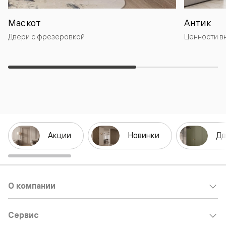
Маскот
Антик
Двери с фрезеровкой
Ценности в
Акции
Новинки
Дв
О компании
Сервис