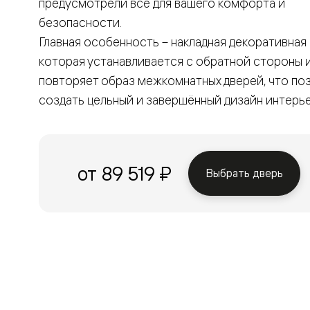
предусмотрели всё для вашего комфорта и
Вельвет 
безопасности.
рифлени
Рифт —
Главная особенность – накладная декоративная 
натураль
которая устанавливается с обратной стороны 
шпон
Софтфор
повторяет образ межкомнатных дверей, что по
плавные
формы
создать цельный и завершённый дизайн интерь
Из
массива
Палаццо
Антик
Шарм
от 89 519 ₽
Выбрать дверь
Лигнум
Тоскана
Эго
Из
алюмини
и стекла
Двери
Формато
Перегор
Формато
Двери
Мозаик