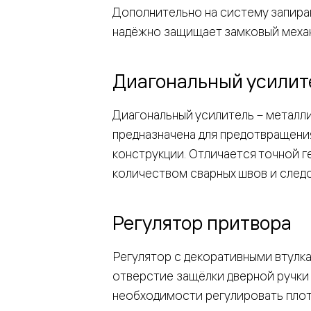
Дополнительно на систему запира
е
надёжно защищает замковый механ
Диагональный усилит
я
Диагональный усилитель – металли
е
предназначена для предотвращени
ные
конструкции. Отличается точной 
пон
количеством сварных швов и следо
ные
Регулятор притвора
Регулятор с декоративными втулка
отверстие защёлки дверной ручки 
яющей
необходимости регулировать плот