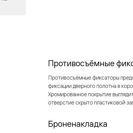
ые
дки
ый
ые
Противосъёмные фик
Противосъёмные фиксаторы предс
ые
фиксации дверного полотна в коро
вые
Хромированное покрытие выглядит
отверстие скрыто пластиковой за
Броненакладка