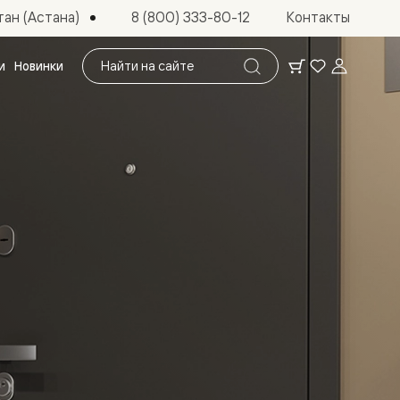
ан (Астана)
8 (800) 333-80-12
Контакты
Поиск
и
Новинки
по
сайту