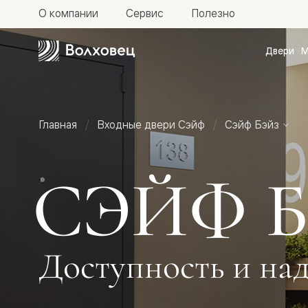
О компании
Сервис
Полезно
Двери
М
Межкомн
двери
Доступн
и практи
Фридом
Главная
Входные двери Сэйф
Сэйф Бэйз
Центро
Галант
Нео
Планум
СЭЙФ 
Секрето
-
скрытые
двери
Фрезеро
двери
Доступность и на
в
эмали
Прайм
Маскот
Эссе