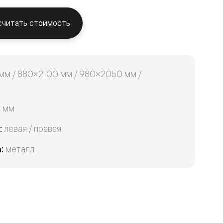
считать стоимость
м / 880×2100 мм / 980×2050 мм /
3 мм
:
левая / правая
:
металл