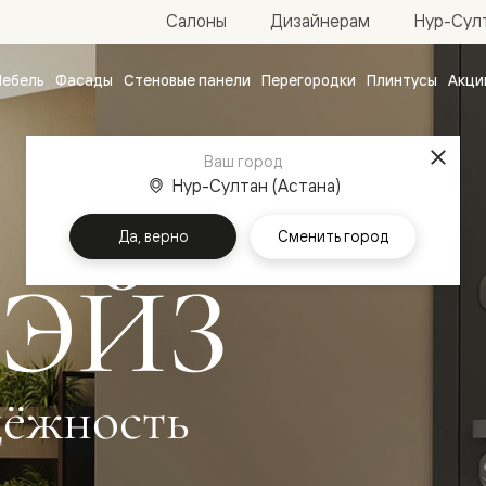
Нур-Султ
Салоны
Дизайнерам
ебель
Фасады
Стеновые панели
Перегородки
Плинтусы
Акци
атные
ые
Ваш город
чные
Нур-Султан (Астана)
Да, верно
Сменить город
БЭЙЗ
ванные
дёжность