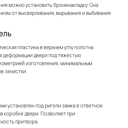
ния можно установить броненакладку. Она
изм от высверливания, вырывания и выбивания.
ель
ческая пластина в верхнем углу полотна
я деформации двери под тяжестью
геометрией изготовления, минимальным
в зачистки.
ми установлен под ригели замка в ответное
в коробке двери. Позволяет при
ность притвора.