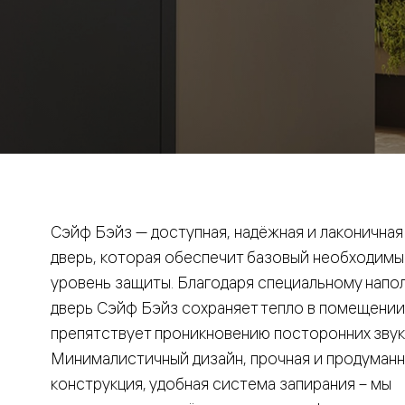
Рокка
Фрэйм
Альба
Дюна
Париж
Нео
Классик
Линия
Гладкие
и
скрытые
Планум
Про —
алюмини
Сэйф Бэйз — доступная, надёжная и лаконичная
кромка
дверь, которая обеспечит базовый необходимы
Планум
Секрето
уровень защиты. Благодаря специальному напо
-
скрытые
дверь Сэйф Бэйз сохраняет тепло в помещении
двери
препятствует проникновению посторонних звук
Дизайнер
Селект —
Минималистичный дизайн, прочная и продуманн
фрезеро
конструкция, удобная система запирания – мы
по
шпону