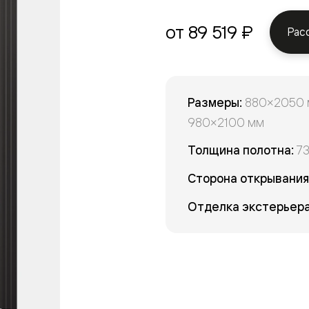
от 89 519 ₽
Рас
евые
евые
Размеры:
880×2050 м
ные
980×2100 мм
Толщина полотна:
7
ский
Сторона открывания
Отделка экстерьера
бную