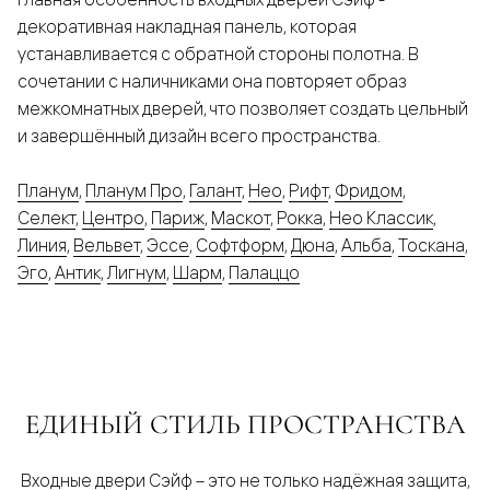
декоративная накладная панель, которая
устанавливается с обратной стороны полотна. В
сочетании с наличниками она повторяет образ
межкомнатных дверей, что позволяет создать цельный
и завершённый дизайн всего пространства.
Планум
,
Планум Про
,
Галант
,
Нео
,
Рифт
,
Фридом
,
Селект
,
Центро
,
Париж
,
Маскот
,
Рокка
,
Нео Классик
,
Линия
,
Вельвет
,
Эссе
,
Софтформ
,
Дюна
,
Альба
,
Тоскана
,
Эго
,
Антик
,
Лигнум
,
Шарм
,
Палаццо
ЕДИНЫЙ СТИЛЬ ПРОСТРАНСТВА
Входные двери Сэйф – это не только надёжная защита,