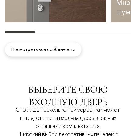
Много
шумо
Посмотреть все особенности
ВЫБЕРИТЕ СВОЮ
ВХОДНУЮ ДВЕРЬ
Это лишь несколько примеров, как может
выглядеть ваша входная дверь в разных
отделках и комплектациях.
Широкий выбор декоративных панелей с