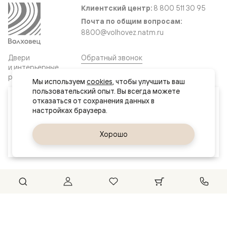
Клиентский центр:
8 800 511 30 95
Почта по общим вопросам:
8800@volhovez.natm.ru
Двери
Обратный звонок
и интерьерные
решения
Мы используем 
cookies
, чтобы улучшить ваш 
пользовательский опыт. Вы всегда можете 
Ваш город
отказаться от сохранения данных в 
Сайт не является публичной офертой
Нур-Султан (Астана)
Правовая информация
Дизайн сайта совместно с агентством
Супрематика
Да, верно
Хорошо
Сменить город
© 2026 Волховец
Could not connect to the reCAPTCHA service. Please check
your internet connection and reload to get a reCAPTCHA
challenge.