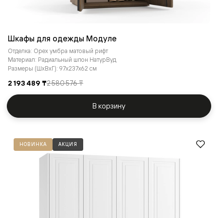
Шкафы для одежды Модуле
Отделка: Орех умбра матовый рифт
Материал: Радиальный шпон НатурВуд
Размеры (ШxВxГ): 97x237x62 см
2 193 489 ₸
2 580 576 ₸
В корзину
НОВИНКА
АКЦИЯ