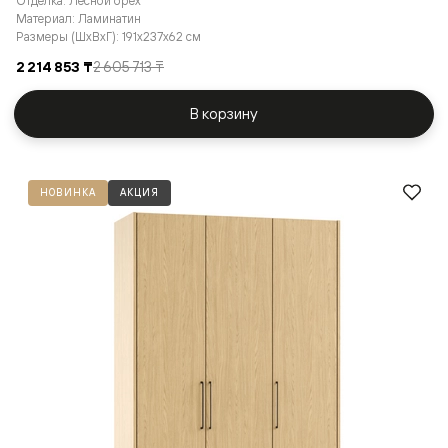
Отделка: Лесной орех
Материал: Ламинатин
Размеры (ШxВxГ): 191x237x62 см
2 214 853 ₸
2 605 713 ₸
В корзину
НОВИНКА
АКЦИЯ