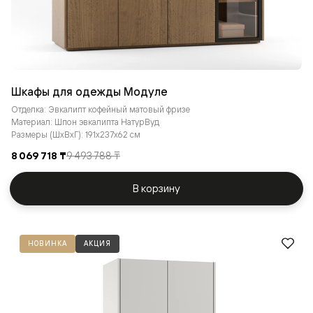
Шкафы для одежды Модуле
Отделка: Эвкалипт кофейный матовый фризе
Материал: Шпон эвкалипта НатурВуд
Размеры (ШxВxГ): 191x237x62 см
8 069 718 ₸
9 493 788 ₸
В корзину
НОВИНКА
АКЦИЯ