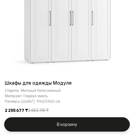
Шкафы для одежды Модуле
Отделка: Матовый белоснежный
Материал: Гладкая эмаль
Размеры (ШxВxГ): 191x237x62 см
2 255 677 ₸
2 653 741 ₸
В корзину