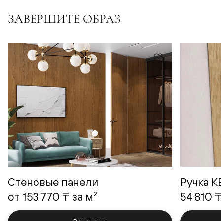
ЗАВЕРШИТЕ ОБРАЗ
Стеновые панели
Ручка 
2
от
153 770 ₸
за м
54 810 