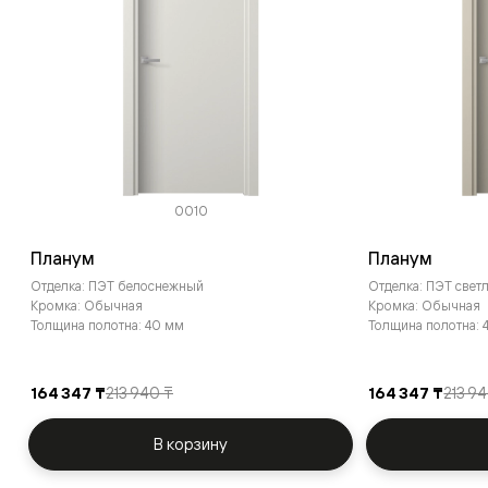
0010
Планум
Планум
Отделка: ПЭТ белоснежный
Отделка: ПЭТ све
Кромка: Обычная
Кромка: Обычная
Толщина полотна: 40 мм
Толщина полотна: 
164 347 ₸
213 940 ₸
164 347 ₸
213 9
В корзину