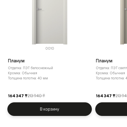
0010
Планум
Планум
Отделка: ПЭТ белоснежный
Отделка: ПЭТ све
Кромка: Обычная
Кромка: Обычная
Толщина полотна: 40 мм
Толщина полотна: 
164 347 ₸
213 940 ₸
164 347 ₸
213 9
В корзину