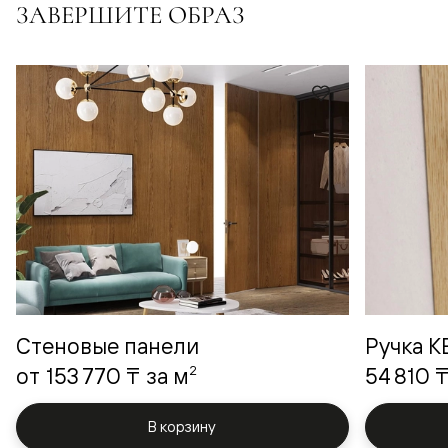
ЗАВЕРШИТЕ ОБРАЗ
Стеновые панели
Ручка 
2
от
153 770 ₸
за м
54 810 
В корзину