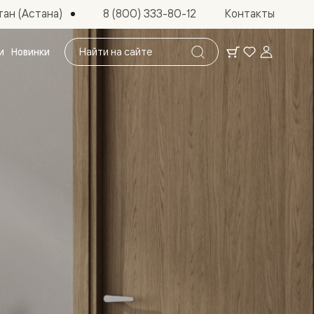
ан (Астана)
8 (800) 333-80-12
Контакты
Поиск
и
Новинки
по
сайту