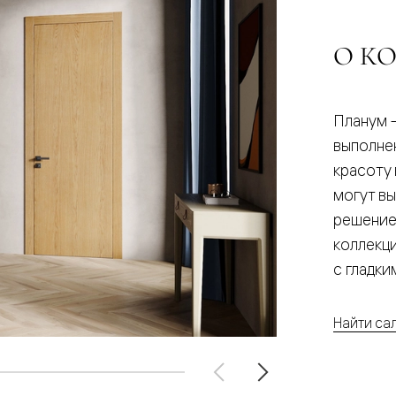
О К
евые
евые
Планум 
ные
выполне
красоту
могут в
ский
решение
коллекц
с гладк
бную
Найти са