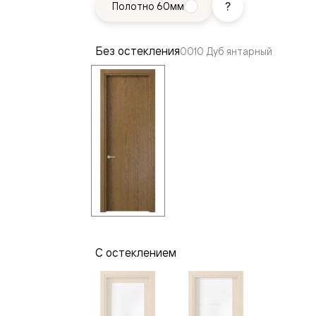
Полотно 60мм
—
е
ный
Без остекления
0010 Дуб янтарный
м —
я
С остеклением
одки