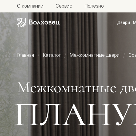
О компании
Сервис
Полезно
Двери
М
Межкомн
двери
Доступн
и практи
Фридом
Главная
Каталог
Межкомнатные двери
Со
Центро
Галант
Нео
Планум
Секрето
Межкомнатные дв
-
скрытые
двери
ПЛАНУ
Фрезеро
двери
в
эмали
Прайм
Маскот
Эссе