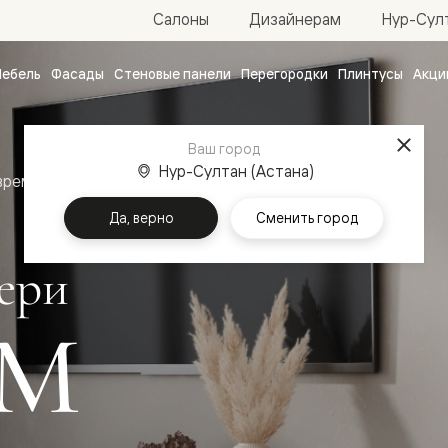
Нур-Султ
Салоны
Дизайнерам
ебель
Фасады
Стеновые панели
Перегородки
Плинтусы
Акци
атные
ые
Ваш город
чные
Нур-Султан (Астана)
временный стиль
Межкомнатные двери Планум
Да, верно
Сменить город
ери
М
ванные