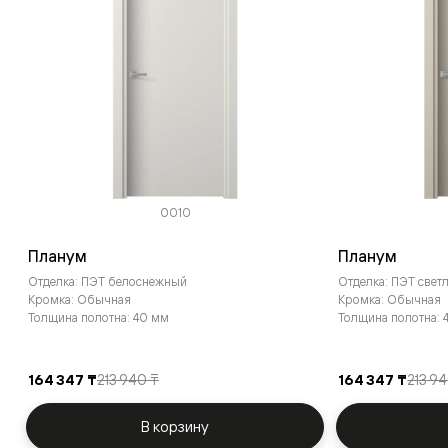
0010
Планум
Планум
Отделка: ПЭТ белоснежный
Отделка: ПЭТ све
Кромка: Обычная
Кромка: Обычная
Толщина полотна: 40 мм
Толщина полотна: 
164 347 ₸
213 940 ₸
164 347 ₸
213 9
В корзину