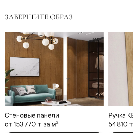
ЗАВЕРШИТЕ ОБРАЗ
Стеновые панели
Ручка 
2
от
153 770 ₸
за м
54 810 