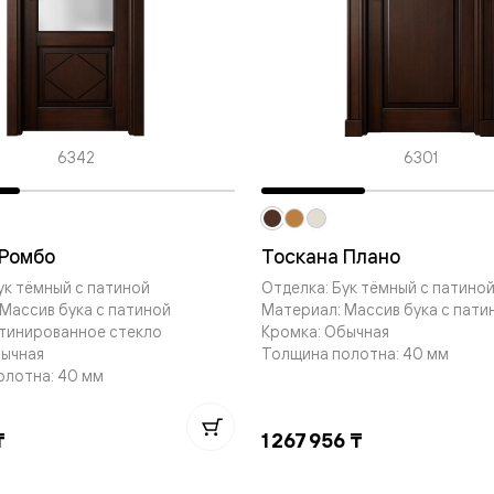
—
е
ный
м —
6342
6301
 Ромбо
Тоскана Плано
ук тёмный с патиной
Отделка: Бук тёмный с патино
Массив бука с патиной
Материал: Массив бука с пати
атинированное стекло
Кромка: Обычная
я
бычная
Толщина полотна: 40 мм
олотна: 40 мм
одки
₸
1 267 956 ₸