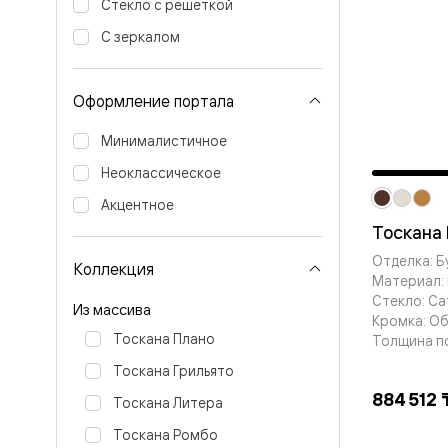
Стекло с решёткой
Вельвет 
рифлени
С зеркалом
Рифт —
натураль
шпон
Оформление портала
Софтфор
плавные
формы
Минималистичное
Из
Неоклассическое
массива
Палаццо
Акцентное
Антик
Тоскана
Шарм
Лигнум
Отделка: Б
Тоскана
Коллекция
Материал: 
Эго
Стекло: С
Из
Из массива
алюмини
Кромка: О
и стекла
Тоскана Плано
Толщина п
Двери
Тоскана Грильято
Формато
Перегор
884 512 
Тоскана Литера
Формато
Двери
Тоскана Ромбо
Мозаик