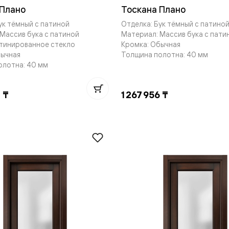
 Плано
Тоскана Плано
е
ук тёмный с патиной
Отделка: Бук тёмный с патино
Массив бука с патиной
Материал: Массив бука с пати
атинированное стекло
Кромка: Обычная
бычная
Толщина полотна: 40 мм
я
олотна: 40 мм
е
2 ₸
1 267 956 ₸
ные
пон
ные
яющей