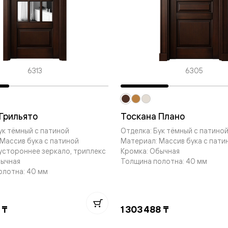
евые
евые
6313
6305
ные
ский
Грильято
Тоскана Плано
ук тёмный с патиной
Отделка: Бук тёмный с патино
Массив бука с патиной
Материал: Массив бука с пати
устороннее зеркало, триплекс
Кромка: Обычная
бычная
Толщина полотна: 40 мм
олотна: 40 мм
бную
 ₸
1 303 488 ₸