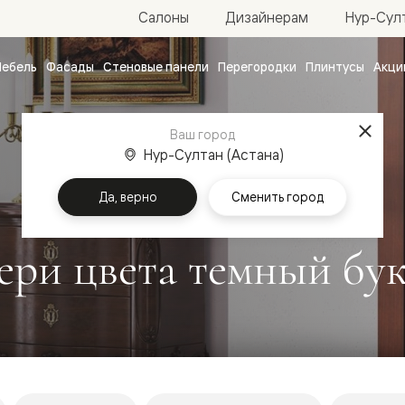
Нур-Султ
Салоны
Дизайнерам
ебель
Фасады
Стеновые панели
Перегородки
Плинтусы
Акци
атные
ые
Ваш город
чные
Нур-Султан (Астана)
Да, верно
Сменить город
ри цвета темный бук
ванные