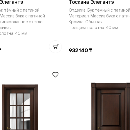
 Элегантэ
Тоскана Элегантэ
ук тёмный с патиной
Отделка: Бук тёмный с патино
Массив бука с патиной
Материал: Массив бука с пати
атинированное стекло
Кромка: Обычная
бычная
Толщина полотна: 40 мм
олотна: 40 мм
нный
₸
932 140 ₸
м
ые