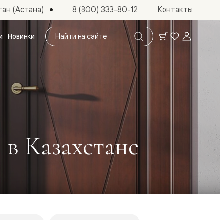
ан (Астана)
8 (800) 333-80-12
Контакты
Поиск
и
Новинки
по
сайту
 в Казахстане