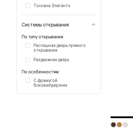
Перегор
Тоскана Элегантэ
Мозаик
Неокласс
Прайм
Системы открывания
Фрэйм
Альба
По типу открывания
Дюна
Рокка
Распашная дверь прямого
Антик
открывания
Нео
Париж
Раздвижная дверь
Центро
Шарм
По особенностям
Нео
Классик
С фрамугой
Галант
боковая\верхняя
Эго
Классика
Маскот
Эссе
Тоскана
Плано
Тоскана
Грильято