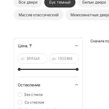
Все двери
Бук темный
Белые двери
Рокка
Фрэйм
Альба
Массив классический
Межкомнатные двери
Дюна
Париж
Нео
Классик
Линия
Гладкие
Сначала п
и
Цена, ₸
скрытые
Планум
Про —
от
до
алюмини
кромка
Планум
Секрето
-
скрытые
Остекление
двери
Дизайнер
Без стекла
Селект —
фрезеро
Со стеклом
по
шпону