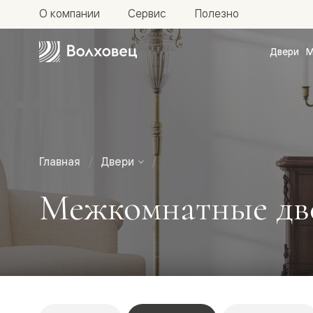
О компании
Сервис
Полезно
Двери
М
Межкомн
двери
Доступн
и практи
Фридом
Центро
Галант
Нео
Главная
Двери
Планум
Секрето
Межкомнатные две
-
скрытые
двери
Фрезеро
двери
в
эмали
Прайм
Маскот
Эссе