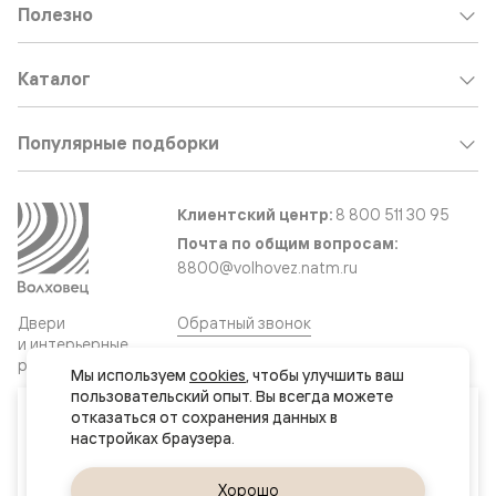
Полезно
Каталог
Популярные подборки
Клиентский центр:
8 800 511 30 95
Почта по общим вопросам:
8800@volhovez.natm.ru
Двери
Обратный звонок
и интерьерные
решения
Мы используем 
cookies
, чтобы улучшить ваш 
пользовательский опыт. Вы всегда можете 
Ваш город
отказаться от сохранения данных в 
Сайт не является публичной офертой
Нур-Султан (Астана)
Правовая информация
Дизайн сайта совместно с агентством
Супрематика
Да, верно
Хорошо
Сменить город