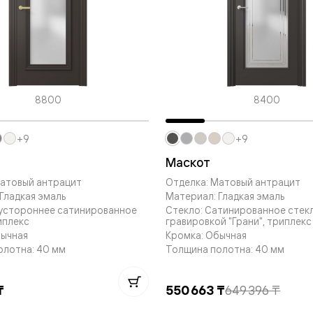
—
е
ный
м —
8800
8400
+9
+9
Маскот
Матовый антрацит
Отделка: Матовый антрацит
Гладкая эмаль
Материал: Гладкая эмаль
вустороннее сатинированное
Стекло: Сатинированное стек
иплекс
гравировкой "Грани", триплекс
я
бычная
Кромка: Обычная
олотна: 40 мм
Толщина полотна: 40 мм
одки
₸
550 663 ₸
649 396 ₸