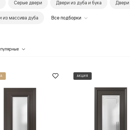
Серые двери
Двери из дуба и бука
Двери
 из массива дуба
Все подборки
опулярные
евая
А
АКЦИЯ
ские
вание