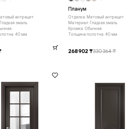
е
Планум
Матовый антрацит
Отделка: Матовый антрацит
Гладкая эмаль
Материал: Гладкая эмаль
бычная
Кромка: Обычная
я
олотна: 40 мм
Толщина полотна: 40 мм
е
₸
268 902 ₸
330 364 ₸
ные
пон
ные
яющей