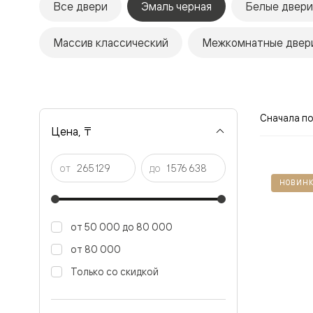
Все двери
Эмаль черная
Белые двери
Рокка
Фрэйм
Альба
Массив классический
Межкомнатные двери
Дюна
Париж
Нео
Классик
Линия
Гладкие
Сначала п
и
Цена, ₸
скрытые
Планум
Про —
от
до
алюмини
НОВИНК
кромка
Планум
Секрето
-
от 50 000 до 80 000
скрытые
двери
от 80 000
Дизайнер
Только со скидкой
Селект —
фрезеро
по
шпону