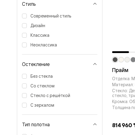
Стиль
Вельвет 
рифлени
Рифт —
Современный стиль
натураль
Дизайн
шпон
Софтфор
Классика
плавные
формы
Неоклассика
Из
массива
Палаццо
Остекление
Антик
Прайм
Шарм
Лигнум
Без стекла
Отделка: 
Тоскана
Материал: 
Эго
Со стеклом
Стекло: Д
Из
стекло, тр
Стекло с решёткой
алюмини
Кромка: О
и стекла
С зеркалом
Двери
Толщина п
Формато
Перегор
Формато
Тип полотна
814 960 
Двери
Мозаик