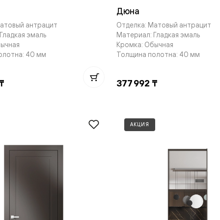
Дюна
Матовый антрацит
Отделка: Матовый антрацит
Гладкая эмаль
Материал: Гладкая эмаль
бычная
Кромка: Обычная
олотна: 40 мм
Толщина полотна: 40 мм
нный
₸
377 992 ₸
АКЦИЯ
м
ые