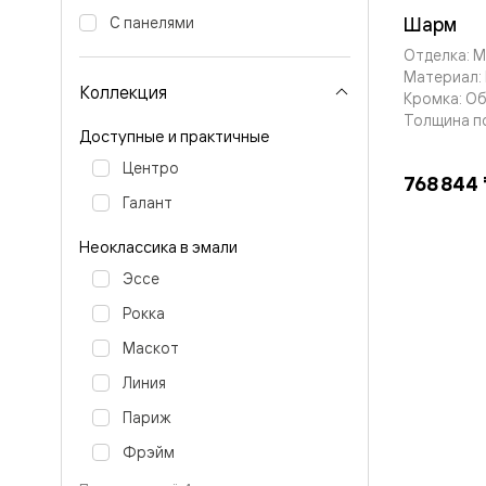
Тоскана
Литера
Шарм
С панелями
Тоскана
Отделка: 
Ромбо
Материал: 
Тоскана
Коллекция
Кромка: О
Элегантэ
Лигнум
Толщина п
Доступные и практичные
Совреме
стиль
Центро
Фридом
768 844 
Рифт
Галант
Вельвет
Планум
Неоклассика в эмали
Планум
Про
Эссе
Линия
Дизайн
Рокка
Палаццо
Маскот
Селект
Софтфор
Линия
Зеркальн
Планум
Париж
Про
Скрытые
Фрэйм
двери