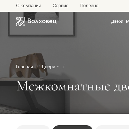
О компании
Сервис
Полезно
Двери
М
Межкомн
двери
Доступн
и практи
Фридом
Центро
Галант
Нео
Главная
Двери
Планум
Секрето
Межкомнатные двер
-
скрытые
двери
Фрезеро
двери
в
эмали
Прайм
Маскот
Эссе