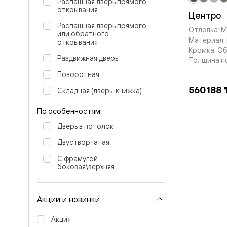
Распашная дверь прямого
бука
открывания
Шпоновы
Центро
отделки
Распашная дверь прямого
Отделка: 
Имитация
или обратного
Материал: 
шпона
открывания
Из
Кромка: О
алюмини
Раздвижная дверь
Толщина п
и
Поворотная
стекла
Покрыты
560 188 
Складная (дверь-книжка)
эмалью
Однотон
По особенностям
ПЭТ
Мультиш
Дверь в потолок
Раздвиж
двери
Двустворчатая
Вдоль
стены
С фрамугой
боковая\верхняя
В
пенал
Со
скрытой
Акции и новинки
направл
Арочные
Акция
двери