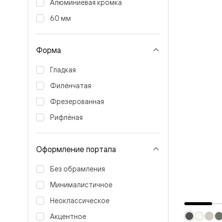
Алюминиевая кромка
Перегор
Мозаик
60 мм
Неокласс
Прайм
Фрэйм
Форма
Альба
Дюна
Гладкая
Рокка
Антик
Филёнчатая
Нео
Париж
Фрезерованная
Центро
Шарм
Рифлёная
Нео
Классик
Галант
Оформление портала
Эго
Классика
Маскот
Без обрамления
Эссе
Минималистичное
Тоскана
Плано
Неоклассическое
Тоскана
Грильято
Акцентное