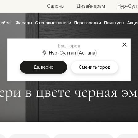
Нур-Султ
Салоны
Дизайнерам
ебель
Фасады
Стеновые панели
Перегородки
Плинтусы
Акци
атные
ые
Ваш город
чные
Нур-Султан (Астана)
Да, верно
Сменить город
и в цвете черная эм
ванные