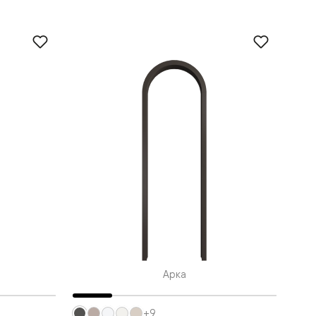
Арка
+9