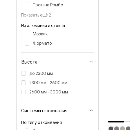
Стеклянн
Тоскана Ромбо
перегоро
Белые
Показать ещё 2
двери
Серые
Из алюминия и стекла
двери
Двери
Мозаик
антрацит
Оливков
Формато
цвет
Тёмные
древесн
Высота
Двери
RAL
До 2300 мм
Светлые
древесн
2300 мм - 2600 мм
Коричне
двери
2600 мм - 3000 мм
Двери
под
покраску
Системы открывания
Двери
из
дуба
По типу открывания
и