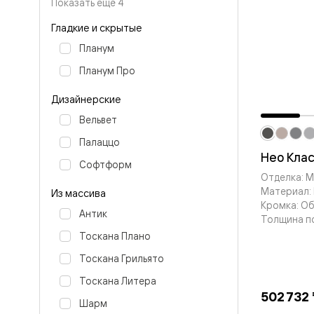
Планум
Показать ещё 4
Цветные
Колор
Гладкие и скрытые
Алюмини
Планум
Формато
Секрето
Планум Про
Алюмини
Мозаик
Дизайнерские
Поворот
двери
Вельвет
Скрытые
двери
Палаццо
Дизайнер
Нео Кла
Софтформ
шпон
Отделка: 
Со
Материал: 
стеклом
Из массива
Высокие
Кромка: О
Антик
двери
Толщина п
В
Тоскана Плано
гардеро
В
Тоскана Грильято
гостиную
Двери
Тоскана Литера
в
502 732 
Шарм
тренде