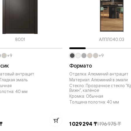
евые
евые
8001
АЛПЛ040.03
ные
+9
+9
ский
ссик
Формато
Матовый антрацит
Отделка: Алюминий антрацит
Гладкая эмаль
Материал: Алюминий в эмали
бычная
Стекло: Прозрачное стекло "К
Вижн", калёное
олотна: 40 мм
Кромка: Обычная
бную
Толщина полотна: 40 мм
₸
1 029 294 ₸
1 196 975 ₸