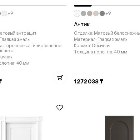
—
е
+9
+9
ный
Антик
м —
Матовый антрацит
Отделка: Матовый белоснежн
Гладкая эмаль
Материал: Гладкая эмаль
вустороннее сатинированное
Кромка: Обычная
иплекс
Толщина полотна: 40 мм
бычная
олотна: 40 мм
₸
1 272 038 ₸
я
одки