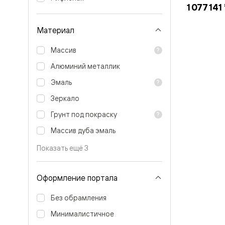
Тоскана
1 077 141
Литера
Тоскана
Ромбо
Материал
Тоскана
Элегантэ
Массив
Лигнум
Совреме
Алюминий металлик
стиль
Фридом
Эмаль
Рифт
Зеркало
Вельвет
Планум
Грунт под покраску
Планум
Про
Массив дуба эмаль
Линия
Дизайн
Показать ещё 3
Палаццо
Селект
Софтфор
Оформление портала
Зеркальн
Планум
Без обрамления
Про
Скрытые
Минималистичное
двери