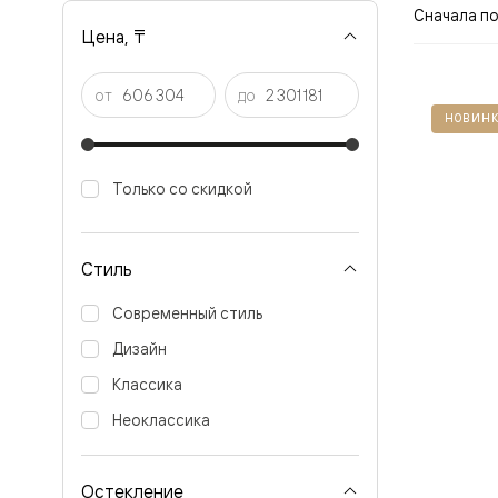
Рокка
Сначала п
Фрэйм
Цена, ₸
Альба
Дюна
Париж
от
до
Нео
НОВИНК
Классик
Линия
Гладкие
Только со скидкой
и
скрытые
Планум
Про —
Стиль
алюмини
кромка
Современный стиль
Планум
Секрето
Дизайн
-
скрытые
Классика
двери
Дизайнер
Неоклассика
Селект —
фрезеро
по
Остекление
шпону