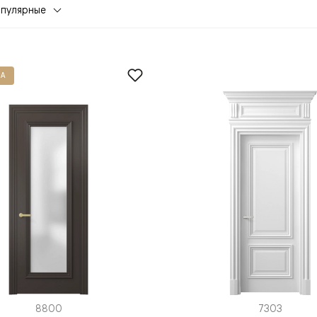
опулярные
А
евая
ские
вание
8800
7303