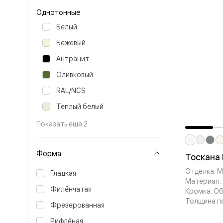
Перегор
Однотонные
Мозаик
Неокласс
Белый
Прайм
Бежевый
Фрэйм
Альба
Антрацит
Дюна
Рокка
Оливковый
Антик
Нео
RAL/NCS
Париж
Теплый белый
Центро
Шарм
Показать ещё 2
Нео
Классик
Галант
Эго
Форма
Тоскана
Классика
Маскот
Отделка: 
Гладкая
Эссе
Материал: 
Тоскана
Филёнчатая
Кромка: О
Плано
Толщина п
Фрезерованная
Тоскана
Грильято
Рифлёная