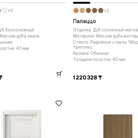
+9
+3
евые
Палаццо
Дуб белоснежный
Отделка: Дуб солнечный мато
евые
Массив дуба эмаль
Материал: Массив дуба матов
бычная
Стекло: Рифлёное стекло "Мор
ные
триплекс
олотна: 40 мм
Кромка: Обычная
Толщина полотна: 40 мм
ский
₸
1 220 328 ₸
бную