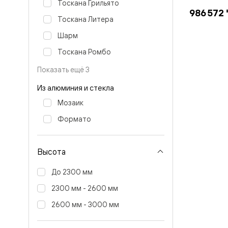
Тоскана Грильято
бука
986 572 
Шпоновы
Тоскана Литера
отделки
Имитация
Шарм
шпона
Из
Тоскана Ромбо
алюмини
и
Показать ещё 3
стекла
Покрыты
Из алюминия и стекла
эмалью
Мозаик
Однотон
ПЭТ
Формато
Мультиш
Раздвиж
двери
Вдоль
Высота
стены
В
До 2300 мм
пенал
Со
2300 мм - 2600 мм
скрытой
2600 мм - 3000 мм
направл
Арочные
двери