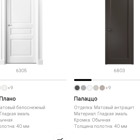
одки
ика
6305
6803
+9
+9
 Плано
Палаццо
Матовый белоснежный
Отделка: Матовый антрацит
Гладкая эмаль
Материал: Гладкая эмаль
бычная
Кромка: Обычная
олотна: 40 мм
Толщина полотна: 40 мм