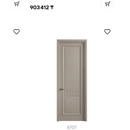
903 412 ₸
6707