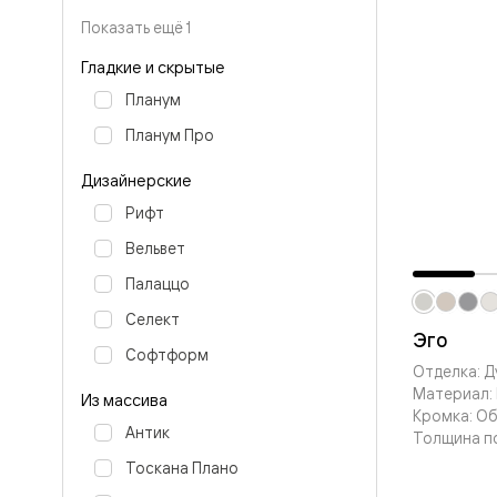
Стеклянн
перегоро
Показать ещё 1
Белые
двери
Гладкие и скрытые
Серые
Планум
двери
Двери
Планум Про
антрацит
Оливков
Дизайнерские
цвет
Тёмные
Рифт
древесн
Двери
Вельвет
RAL
Палаццо
Светлые
древесн
Селект
Коричне
Эго
двери
Софтформ
Двери
Отделка: Д
под
Материал: 
Из массива
покраску
Кромка: О
Двери
Антик
Толщина п
из
дуба
Тоскана Плано
и