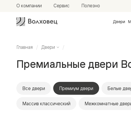
О компании
Сервис
Полезно
Двери
М
Межкомн
двери
Доступн
и практи
Главная
Двери
Фридом
Центро
Премиальные двери Во
Галант
Нео
Планум
Секрето
-
скрытые
Все двери
Премиум двери
Белые две
двери
Фрезеро
Массив классический
Межкомнатные двери
двери
в
эмали
Прайм
Маскот
Эссе