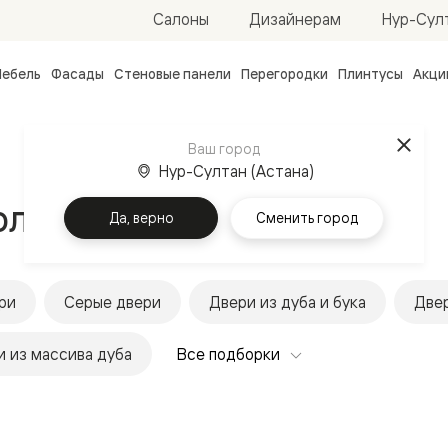
Нур-Султ
Салоны
Дизайнерам
ебель
Фасады
Стеновые панели
Перегородки
Плинтусы
Акци
атные
ые
Ваш город
чные
Нур-Султан (Астана)
лховец в Казахстане
Да, верно
Сменить город
ри
Серые двери
Двери из дуба и бука
Двер
ванные
 из массива дуба
Все подборки