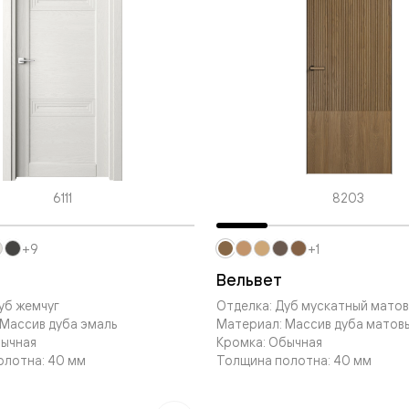
ые
дки
ый
ые
6111
8203
+9
+1
ые
вые
Вельвет
уб жемчуг
Отделка: Дуб мускатный мато
Массив дуба эмаль
Материал: Массив дуба матов
бычная
Кромка: Обычная
олотна: 40 мм
Толщина полотна: 40 мм