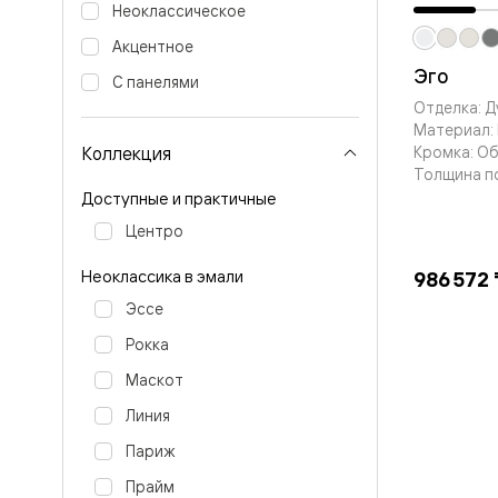
Планум
Неоклассическое
Цветные
Колор
Акцентное
Алюмини
Эго
С панелями
Формато
Секрето
Отделка: 
Алюмини
Материал: 
Мозаик
Коллекция
Кромка: О
Поворот
Толщина п
двери
Доступные и практичные
Скрытые
двери
Центро
Дизайнер
шпон
Неоклассика в эмали
986 572 
Со
стеклом
Эссе
Высокие
двери
Рокка
В
Маскот
гардеро
В
Линия
гостиную
Двери
Париж
в
тренде
Прайм