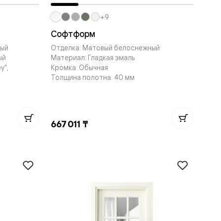
+9
Софтформ
вый
Отделка: Матовый белоснежный
ый
Материал: Гладкая эмаль
у",
Кромка: Обычная
Толщина полотна: 40 мм
667 011 ₸