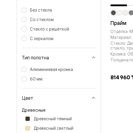
Вельвет 
рифлени
Без стекла
Рифт —
Со стеклом
натураль
Прайм
шпон
Стекло с решёткой
Софтфор
Отделка: 
плавные
Материал: 
С зеркалом
формы
Стекло: Д
Из
стекло, тр
массива
Кромка: О
Тип полотна
Палаццо
Толщина п
Антик
Шарм
Алюминиевая кромка
Лигнум
814 960 
60 мм
Тоскана
Эго
Из
алюмини
Цвет
и стекла
Двери
Древесные
Формато
Перегор
Древесный тёмный
Формато
Двери
Древесный светлый
Мозаик