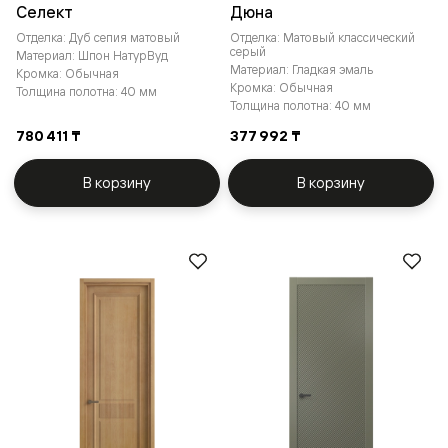
Селект
Дюна
Отделка: Дуб сепия матовый
Отделка: Матовый классический
серый
Материал: Шпон НатурВуд
Материал: Гладкая эмаль
Кромка: Обычная
Кромка: Обычная
Толщина полотна: 40 мм
Толщина полотна: 40 мм
780 411 ₸
377 992 ₸
В корзину
В корзину