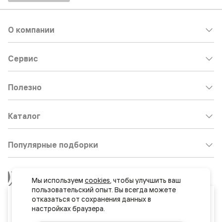
О компании
Сервис
Полезно
Каталог
Популярные подборки
Клиентский центр:
8 800 511 30 95
Мы используем 
cookies
, чтобы улучшить ваш 
Почта по общим вопросам:
пользовательский опыт. Вы всегда можете 
Ваш город
отказаться от сохранения данных в 
8800@volhovez.natm.ru
Нур-Султан (Астана)