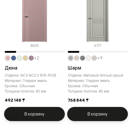
8625
6717
+2
+9
Дюна
Шарм
Отделка: NCS NCS S 1515-R10B
Отделка: Матовый тёплый серый
Материал: Гладкая эмаль
Материал: Гладкая эмаль
Кромка: Обычная
Кромка: Обычная
Толщина полотна: 40 мм
Толщина полотна: 40 мм
492 148 ₸
768 844 ₸
В корзину
В корзину