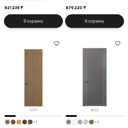
821 235 ₸
879 220 ₸
В корзину
В корзину
0019
8622
+1
+9