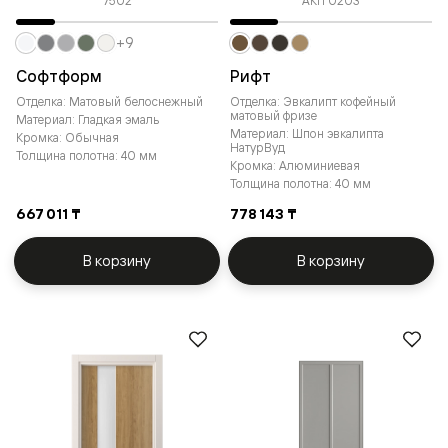
7502
АКП 0203
+9
Софтформ
Рифт
Отделка: Матовый белоснежный
Отделка: Эвкалипт кофейный
матовый фризе
Материал: Гладкая эмаль
Материал: Шпон эвкалипта
Кромка: Обычная
НатурВуд
Толщина полотна: 40 мм
Кромка: Алюминиевая
Толщина полотна: 40 мм
667 011 ₸
778 143 ₸
В корзину
В корзину