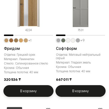
4224
7531
+1
+9
Фридом
Софтформ
Отделка: Грецкий орех
Отделка: Матовый нейтральный
серый
Материал: Ламинатин
Материал: Гладкая эмаль
Стекло: Сатинированное стекло
Кромка: Обычная
Кромка: Обычная
Толщина полотна: 40 мм
Толщина полотна: 40 мм
320 536 ₸
667 011 ₸
В корзину
В корзину