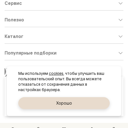
Сервис
Полезно
Каталог
Популярные подборки
Клиентский центр:
8 800 511 30 95
Мы используем 
cookies
, чтобы улучшить ваш 
Почта по общим вопросам:
пользовательский опыт. Вы всегда можете 
Ваш город
отказаться от сохранения данных в 
8800@volhovez.natm.ru
Нур-Султан (Астана)
Двери
Обратный звонок
Да, верно
Хорошо
Сменить город
и интерьерные
решения
Сайт не является публичной офертой