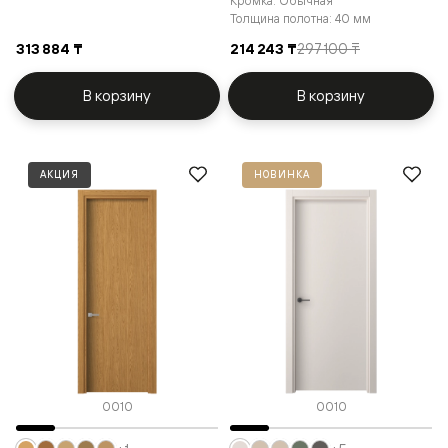
Кромка: Обычная
Толщина полотна: 40 мм
313 884 ₸
214 243 ₸
297 100 ₸
В корзину
В корзину
АКЦИЯ
НОВИНКА
0010
0010