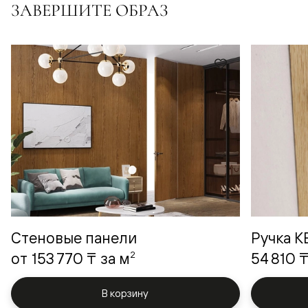
ЗАВЕРШИТЕ ОБРАЗ
Стеновые панели
Ручка 
2
от
153 770 ₸
за м
54 810 
В корзину