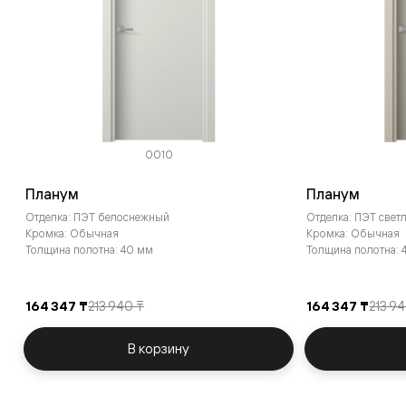
0010
Планум
Планум
Отделка: ПЭТ белоснежный
Отделка: ПЭТ све
Кромка: Обычная
Кромка: Обычная
Толщина полотна: 40 мм
Толщина полотна: 
164 347 ₸
213 940 ₸
164 347 ₸
213 9
В корзину