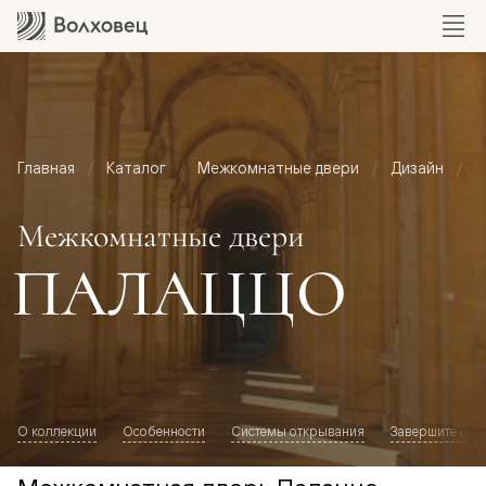
Главная
Каталог
Межкомнатные двери
Дизайн
М
Межкомнатные двери
ПАЛАЦЦО
О коллекции
Особенности
Системы открывания
Завершите обр