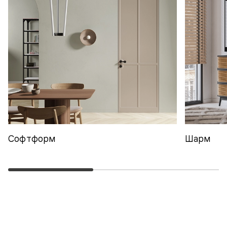
Софтформ
Шарм