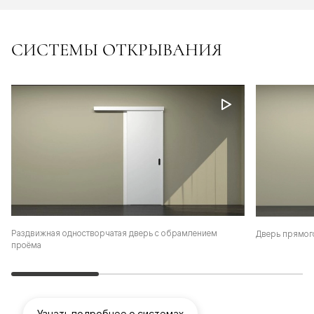
СИСТЕМЫ ОТКРЫВАНИЯ
Раздвижная одностворчатая дверь с обрамлением
Дверь прямог
проёма
Узнать подробнее о системах