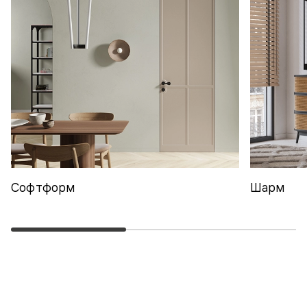
Софтформ
Шарм