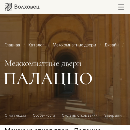
Главная
Каталог
Межкомнатные двери
Дизайн
М
Межкомнатные двери
ПАЛАЦЦО
О коллекции
Особенности
Системы открывания
Завершите обр