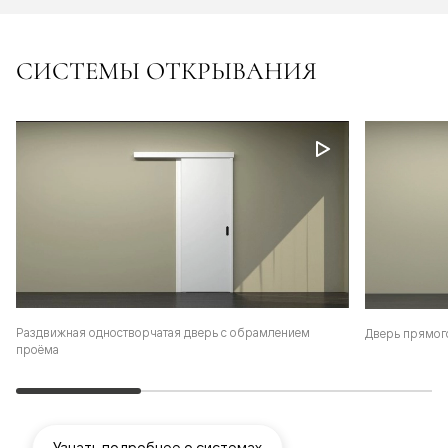
СИСТЕМЫ ОТКРЫВАНИЯ
Раздвижная одностворчатая дверь с обрамлением
Дверь прямог
проёма
Узнать подробнее о системах