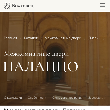
Главная
Каталог
Межкомнатные двери
Дизайн
М
Межкомнатные двери
ПАЛАЦЦО
О коллекции
Особенности
Системы открывания
Завершите обр