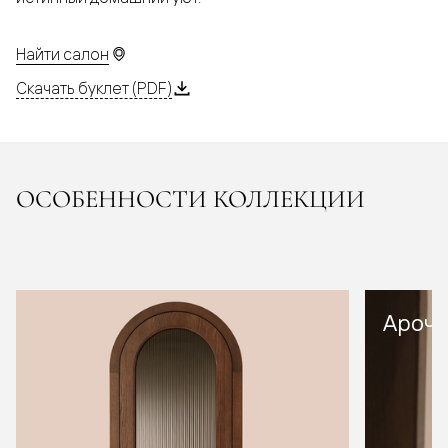
Найти салон
Скачать буклет (PDF)
ОСОБЕННОСТИ КОЛЛЕКЦИИ
Арочн