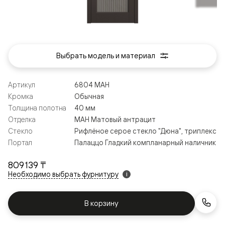
Выбрать модель и материал
Артикул
6804 МАН
Кромка
Обычная
Толщина полотна
40 мм
Отделка
МАН Матовый антрацит
Стекло
Рифлёное серое стекло "Дюна", триплекс
Портал
Палаццо Гладкий компланарный наличник
809 139 ₸
Необходимо выбрать фурнитуру
i
В корзину