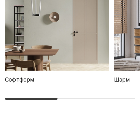
Софтформ
Шарм