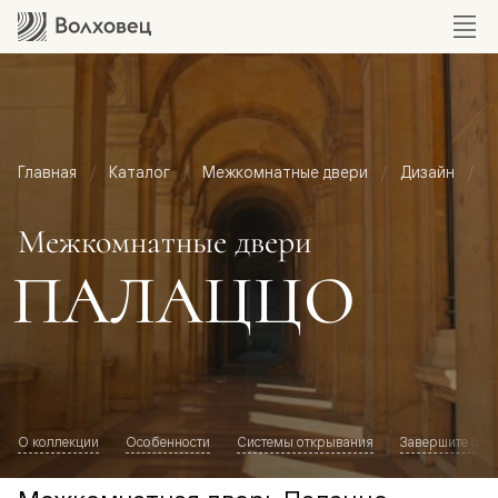
Главная
Каталог
Межкомнатные двери
Дизайн
М
Межкомнатные двери
ПАЛАЦЦО
О коллекции
Особенности
Системы открывания
Завершите обр