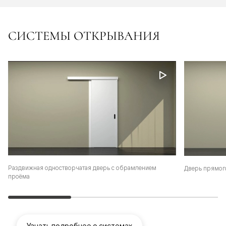
СИСТЕМЫ ОТКРЫВАНИЯ
Раздвижная одностворчатая дверь с обрамлением
Дверь прямог
проёма
Узнать подробнее о системах