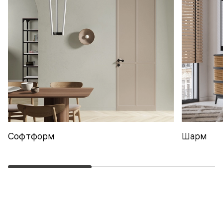
Софтформ
Шарм