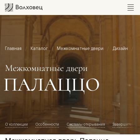
Главная
Каталог
Межкомнатные двери
Дизайн
М
Межкомнатные двери
ПАЛАЦЦО
О коллекции
Особенности
Системы открывания
Завершите обр