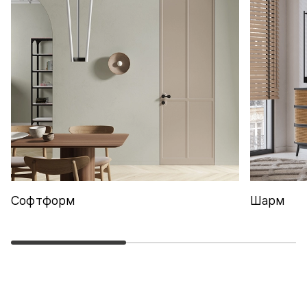
Софтформ
Шарм