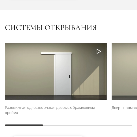
СИСТЕМЫ ОТКРЫВАНИЯ
Раздвижная одностворчатая дверь с обрамлением
Дверь прямог
проёма