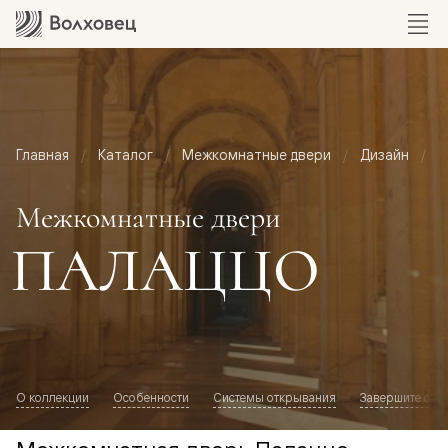
Главная
Каталог
Межкомнатные двери
Дизайн
М
Межкомнатные двери
ПАЛАЦЦО
О коллекции
Особенности
Системы открывания
Завершите обр