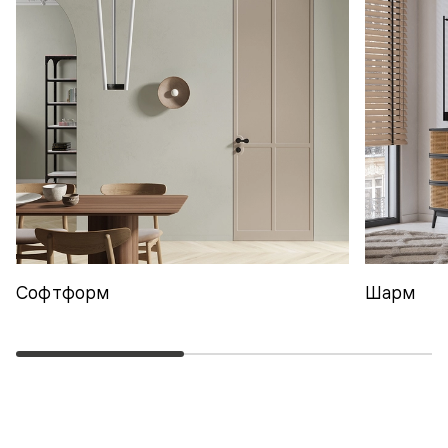
Софтформ
Шарм