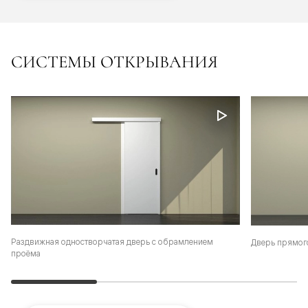
СИСТЕМЫ ОТКРЫВАНИЯ
Раздвижная одностворчатая дверь с обрамлением
Дверь прямог
проёма