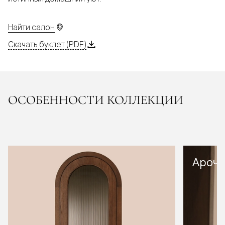
Найти салон
Скачать буклет (PDF)
ОСОБЕННОСТИ КОЛЛЕКЦИИ
Арочн