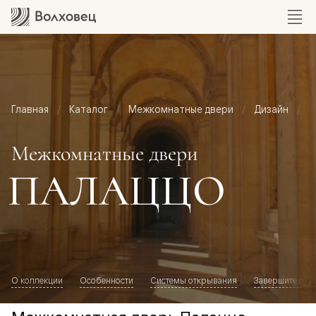
Главная
Каталог
Межкомнатные двери
Дизайн
М
Межкомнатные двери
ПАЛАЦЦО
О коллекции
Особенности
Системы открывания
Завершите обр