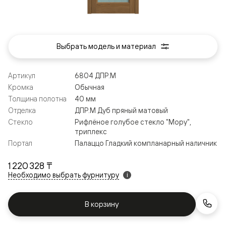
Выбрать модель и материал
Артикул
6804 ДПР.М
Кромка
Обычная
Толщина полотна
40 мм
Отделка
ДПР.М Дуб пряный матовый
Стекло
Рифлёное голубое стекло "Мору",
триплекс
Портал
Палаццо Гладкий компланарный наличник
1 220 328 ₸
Необходимо выбрать фурнитуру
i
В корзину