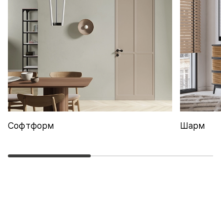
Софтформ
Шарм