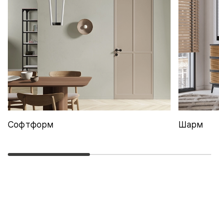
Софтформ
Шарм