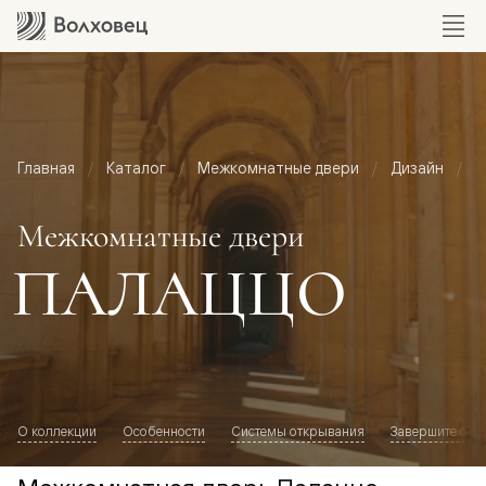
Главная
Каталог
Межкомнатные двери
Дизайн
М
Межкомнатные двери
ПАЛАЦЦО
О коллекции
Особенности
Системы открывания
Завершите обр