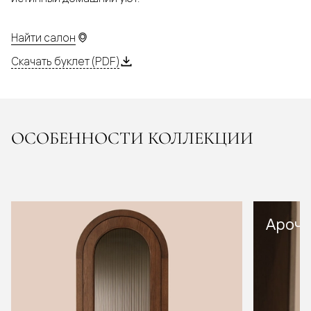
Найти салон
Скачать буклет (PDF)
ОСОБЕННОСТИ КОЛЛЕКЦИИ
Арочн