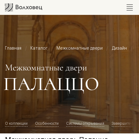
Главная
Каталог
Межкомнатные двери
Дизайн
М
Межкомнатные двери
ПАЛАЦЦО
О коллекции
Особенности
Системы открывания
Завершите обр