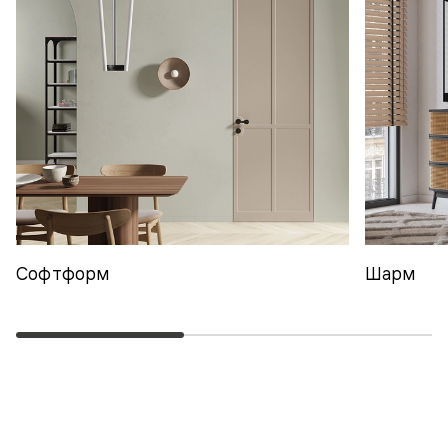
Софтформ
Шарм