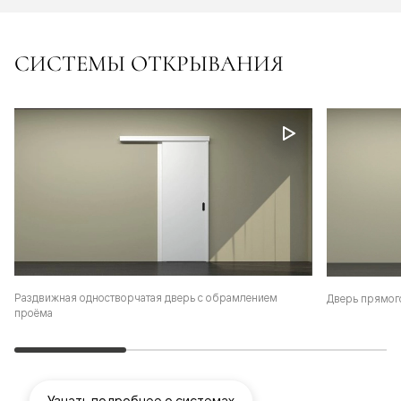
СИСТЕМЫ ОТКРЫВАНИЯ
Раздвижная одностворчатая дверь с обрамлением
Дверь прямог
проёма
Узнать подробнее о системах