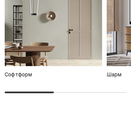
Софтформ
Шарм