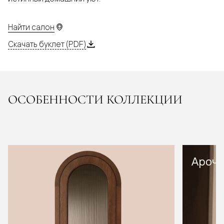
Найти салон
Скачать буклет (PDF)
ОСОБЕННОСТИ КОЛЛЕКЦИИ
Арочн