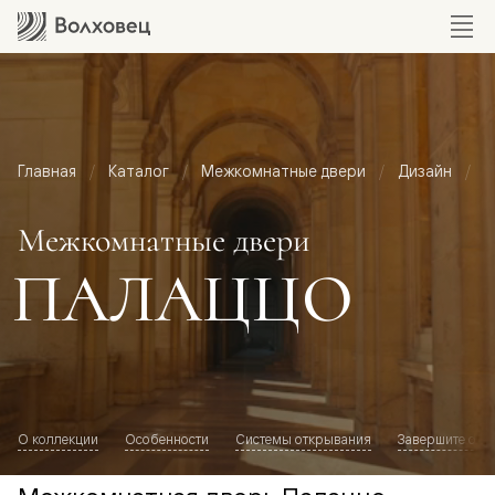
Главная
Каталог
Межкомнатные двери
Дизайн
М
Межкомнатные двери
ПАЛАЦЦО
О коллекции
Особенности
Системы открывания
Завершите обр